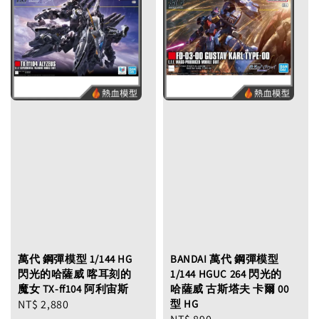
萬代 鋼彈模型 1/144 HG
BANDAI 萬代 鋼彈模型
閃光的哈薩威 喀耳刻的
1/144 HGUC 264 閃光的
魔女 TX-ff104 阿利宙斯
哈薩威 古斯塔夫 卡爾 00
Regular
NT$ 2,880
型 HG