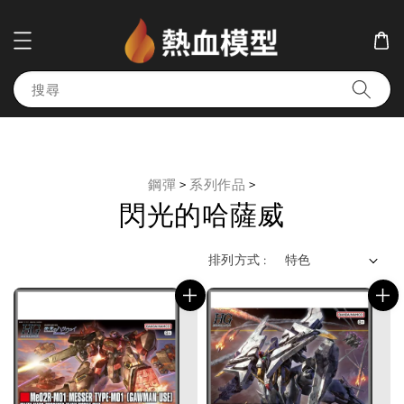
搜尋
鋼彈
>
系列作品
>
閃光的哈薩威
排列方式 :