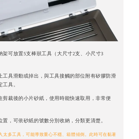
納架可放置5支棒狀工具（大尺寸2支、小尺寸3
止工具滑動或掉出，與工具接觸的部位附有矽膠防滑
定工具。
住剪裁後的小片砂紙，使用時能快速取用，非常便
位置，可依砂紙的號數分別收納，分類更清楚。
入太多工具，可能導致重心不穩、箱體傾倒。此時可在黏著