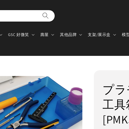
GSC 好微笑
壽屋
其他品牌
支架/展示盒
模
プラ
工具箱
[PM