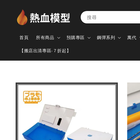
搜尋
首頁
所有商品
預購專區
鋼彈系列
萬代
【搬店出清專區-７折起】