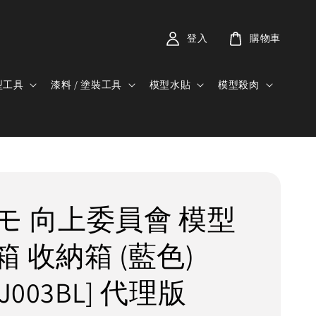
登入
購物車
型工具
漆料 / 塗裝工具
模型水貼
模型殺肉
モ 向上委員會 模型
 收納箱 (藍色)
KJ003BL] 代理版