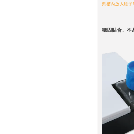
劑槽內放入瓶子
穩固貼合、不