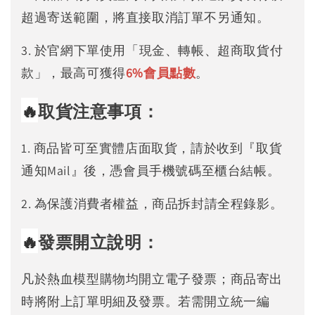
超過寄送範圍，將直接取消訂單不另通知。
3. 於官網下單使用「現金、轉帳、超商取貨付
款」，最高可獲得
6%
會員點數
。
🔥
取貨注意事項：
1. 商品皆可至實體店面取貨，請於收到『取貨
通知Mail』後，憑會員手機號碼至櫃台結帳。
2. 為保護消費者權益，商品拆封請全程錄影。
🔥
發票開立說明：
凡於熱血模型購物均開立電子發票；商品寄出
時將附上訂單明細及發票。若需開立統一編