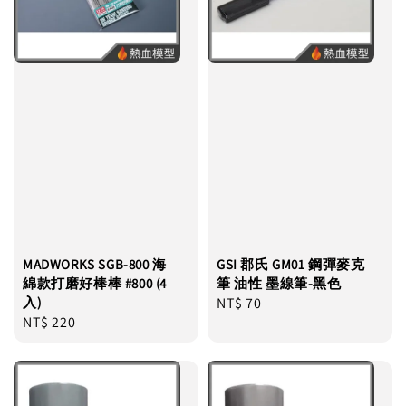
MADWORKS SGB-800 海
GSI 郡氏 GM01 鋼彈麥克
綿款打磨好棒棒 #800 (4
筆 油性 墨線筆-黑色
入)
Regular
NT$ 70
Regular
NT$ 220
price
price