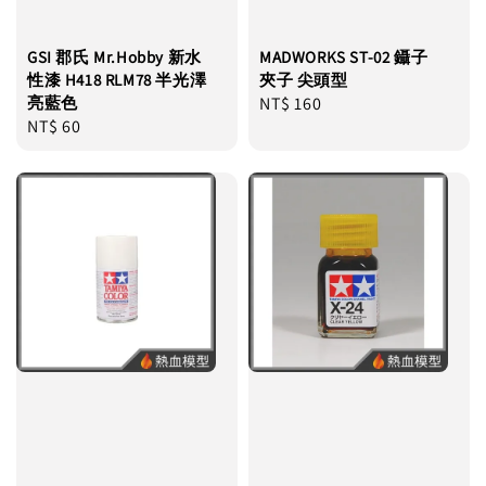
GSI 郡氏 Mr.Hobby 新水
MADWORKS ST-02 鑷子
性漆 H418 RLM78 半光澤
夾子 尖頭型
亮藍色
Regular
NT$ 160
Regular
NT$ 60
price
price