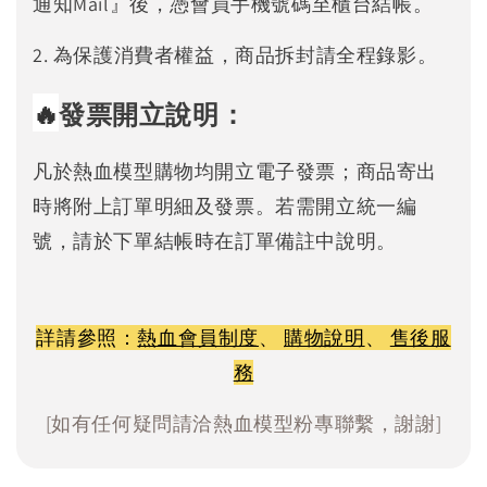
通知Mail』後，憑會員手機號碼至櫃台結帳。
2. 為保護消費者權益，商品拆封請全程錄影。
🔥
發票開立說明：
凡於熱血模型購物均開立電子發票；商品寄出
時將附上訂單明細及發票。若需開立統一編
號，請於下單結帳時在訂單備註中說明。
詳請參照：
熱血會員制度
、
購物說明
、
售後服
務
[如有任何疑問請洽熱血模型粉專聯繫，謝謝]