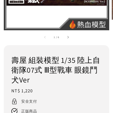
1
/
6
壽屋 組裝模型 1/35 陸上自
衛隊07式 Ⅲ型戰車 眼鏡鬥
犬Ver
Regular
NT$ 1,220
price
安全支付
正版商品