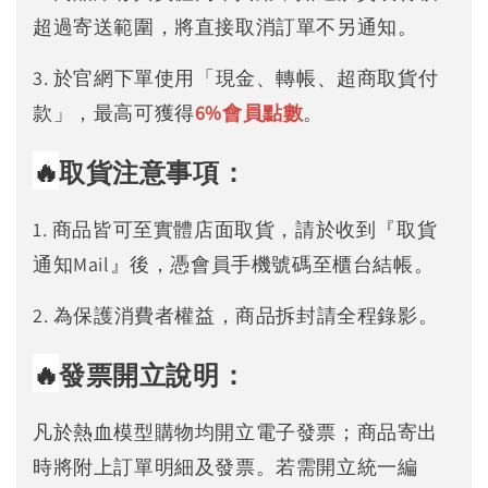
超過寄送範圍，將直接取消訂單不另通知。
3. 於官網下單使用「現金、轉帳、超商取貨付
款」，最高可獲得
6%
會員點數
。
🔥
取貨注意事項：
1. 商品皆可至實體店面取貨，請於收到『取貨
通知Mail』後，憑會員手機號碼至櫃台結帳。
2. 為保護消費者權益，商品拆封請全程錄影。
🔥
發票開立說明：
凡於熱血模型購物均開立電子發票；商品寄出
時將附上訂單明細及發票。若需開立統一編