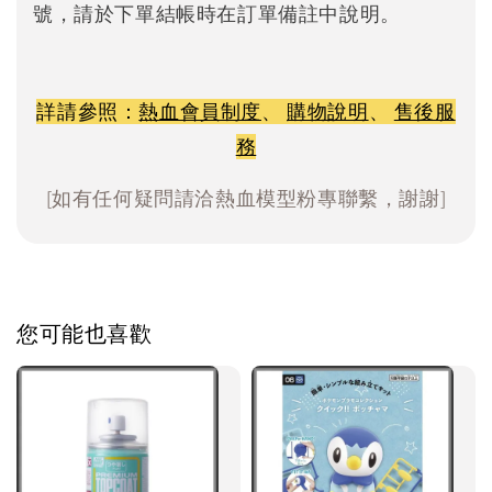
號，請於下單結帳時在訂單備註中說明。
詳請參照：
熱血會員制度
、
購物說明
、
售後服
務
[如有任何疑問請洽熱血模型粉專聯繫，謝謝]
您可能也喜歡