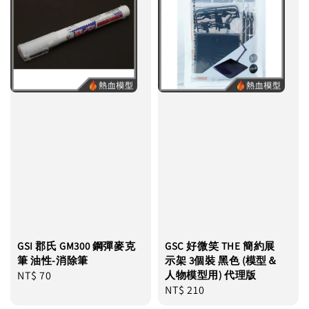
GSI 郡氏 GM300 鋼彈麥克
GSC 好微笑 THE 簡約展
筆 油性-消除筆
示架 3個裝 黑色 (模型＆
Regular
NT$ 70
人物模型用) 代理版
Regular
NT$ 210
price
price