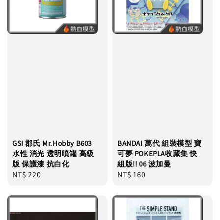
GSI 郡氏 Mr.Hobby B603
BANDAI 萬代 組裝模型 寶
水性 消光 透明噴罐 高級
可夢 POKEPLA收藏集 快
版 保護漆 抗白化
組版!! 06 波加曼
Regular
NT$ 220
Regular
NT$ 160
price
price