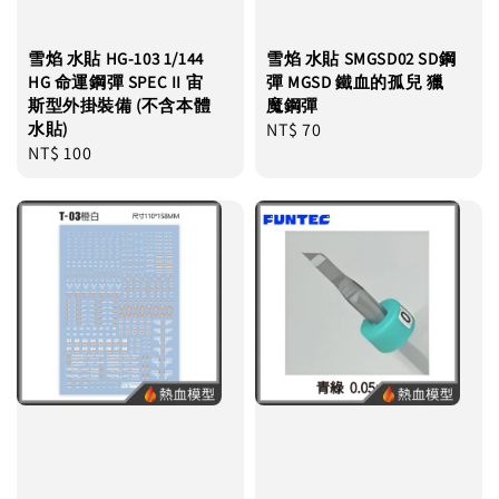
雪焰 水貼 HG-103 1/144
雪焰 水貼 SMGSD02 SD鋼
HG 命運鋼彈 SPEC II 宙
彈 MGSD 鐵血的孤兒 獵
斯型外掛裝備 (不含本體
魔鋼彈
水貼)
Regular
NT$ 70
Regular
NT$ 100
price
price