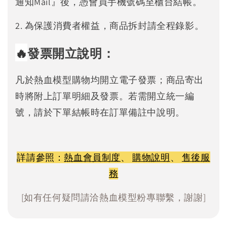
通知Mail』後，憑會員手機號碼至櫃台結帳。
2. 為保護消費者權益，商品拆封請全程錄影。
🔥
發票開立說明：
凡於熱血模型購物均開立電子發票；商品寄出
時將附上訂單明細及發票。若需開立統一編
號，請於下單結帳時在訂單備註中說明。
詳請參照：
熱血會員制度
、
購物說明
、
售後服
務
[如有任何疑問請洽熱血模型粉專聯繫，謝謝]