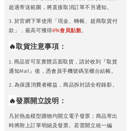
超過寄送範圍，將直接取消訂單不另通知。
3. 於官網下單使用「現金、轉帳、超商取貨付
款」，最高可獲得
6%
會員點數
。
🔥
取貨注意事項：
1. 商品皆可至實體店面取貨，請於收到『取貨
通知Mail』後，憑會員手機號碼至櫃台結帳。
2. 為保護消費者權益，商品拆封請全程錄影。
🔥
發票開立說明：
凡於熱血模型購物均開立電子發票；商品寄出
時將附上訂單明細及發票。若需開立統一編