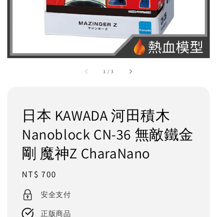
1
/
3
日本 KAWADA 河田積木
Nanoblock CN-36 無敵鐵金
剛 魔神Z CharaNano
Regular
NT$ 700
price
安全支付
正版商品