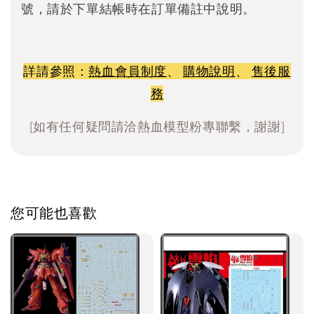
號，請於下單結帳時在訂單備註中說明。
詳請參照：
熱血會員制度
、
購物說明
、
售後服
務
[如有任何疑問請洽熱血模型粉專聯繫，謝謝]
您可能也喜歡