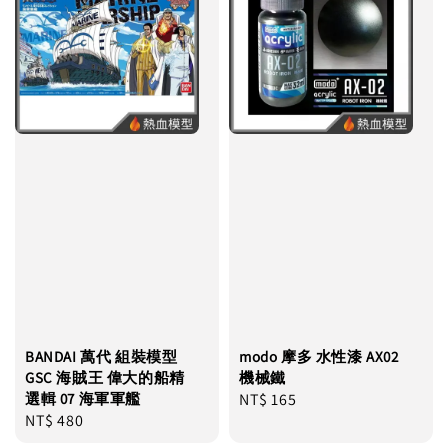
BANDAI 萬代 組裝模型
modo 摩多 水性漆 AX02
GSC 海賊王 偉大的船精
機械鐵
選輯 07 海軍軍艦
Regular
NT$ 165
Regular
NT$ 480
price
price