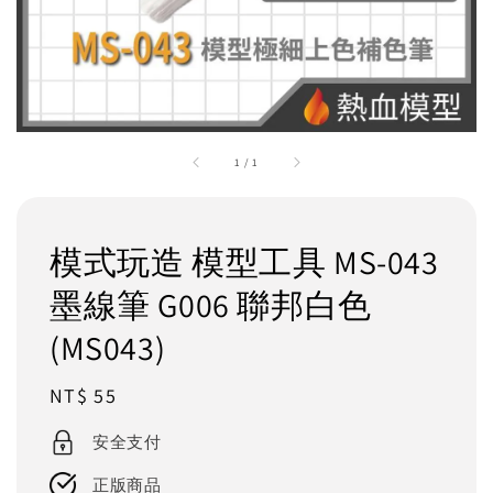
1
/
1
模式玩造 模型工具 MS-043
墨線筆 G006 聯邦白色
(MS043)
Regular
NT$ 55
price
安全支付
正版商品