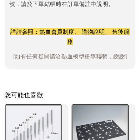
號，請於下單結帳時在訂單備註中說明。
詳請參照：
熱血會員制度
、
購物說明
、
售後服
務
[如有任何疑問請洽熱血模型粉專聯繫，謝謝]
您可能也喜歡