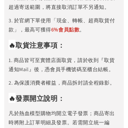
超過寄送範圍，將直接取消訂單不另通知。
3. 於官網下單使用「現金、轉帳、超商取貨付
款」，最高可獲得
6%
會員點數
。
🔥
取貨注意事項：
1. 商品皆可至實體店面取貨，請於收到『取貨
通知Mail』後，憑會員手機號碼至櫃台結帳。
2. 為保護消費者權益，商品拆封請全程錄影。
🔥
發票開立說明：
凡於熱血模型購物均開立電子發票；商品寄出
時將附上訂單明細及發票。若需開立統一編