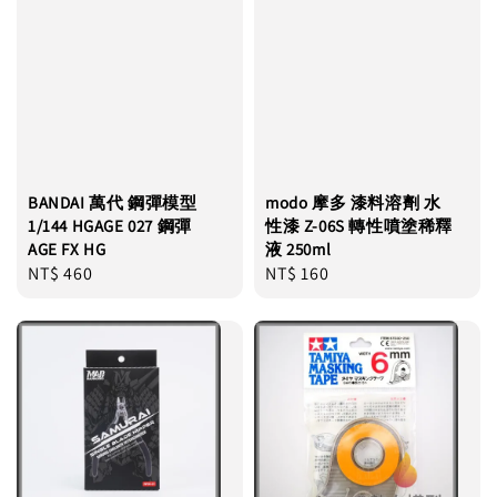
BANDAI 萬代 鋼彈模型
modo 摩多 漆料溶劑 水
1/144 HGAGE 027 鋼彈
性漆 Z-06S 轉性噴塗稀釋
AGE FX HG
液 250ml
Regular
NT$ 460
Regular
NT$ 160
price
price