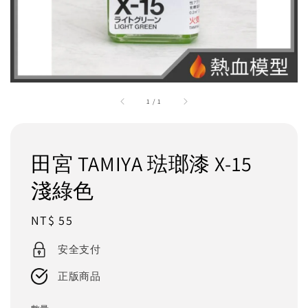
1
/
1
田宮 TAMIYA 琺瑯漆 X-15
淺綠色
Regular
NT$ 55
price
安全支付
正版商品