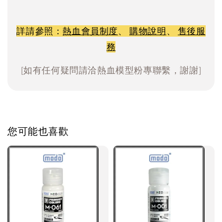
詳請參照：
熱血會員制度
、
購物說明
、
售後服
務
[如有任何疑問請洽熱血模型粉專聯繫，謝謝]
您可能也喜歡