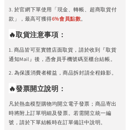
3. 於官網下單使用「現金、轉帳、超商取貨付
款」，最高可獲得
6%
會員點數
。
🔥
取貨注意事項：
1. 商品皆可至實體店面取貨，請於收到『取貨
通知Mail』後，憑會員手機號碼至櫃台結帳。
2. 為保護消費者權益，商品拆封請全程錄影。
🔥
發票開立說明：
凡於熱血模型購物均開立電子發票；商品寄出
時將附上訂單明細及發票。若需開立統一編
號，請於下單結帳時在訂單備註中說明。