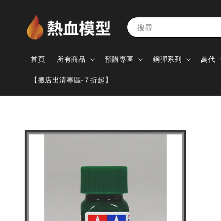
搜尋
首頁
所有商品
預購專區
鋼彈系列
萬代
【搬店出清專區-７折起】