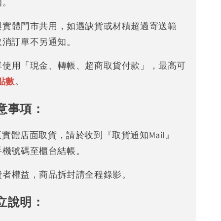
知。
存與實體門市共用，如遇缺貨或材積超過寄送範
取消訂單不另通知。
下單使用「現金、轉帳、超商取貨付款」，最高可
點數
。
意事項：
可至實體店面取貨，請於收到『取貨通知Mail』
手機號碼至櫃台結帳。
消費者權益，商品拆封請全程錄影。
立說明：