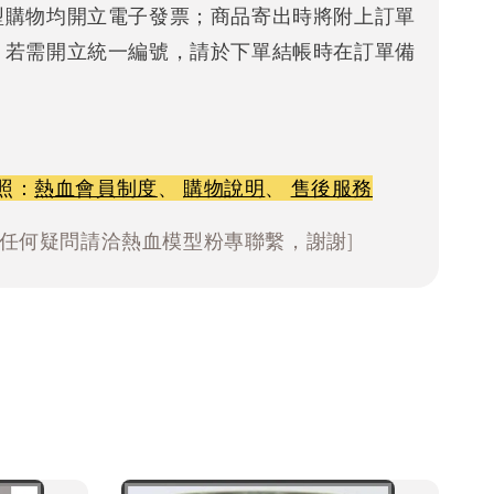
型購物均開立電子發票；商品寄出時將附上訂單
。若需開立統一編號，請於下單結帳時在訂單備
照：
熱血會員制度
、
購物說明
、
售後服務
有任何疑問請洽熱血模型粉專聯繫，謝謝]