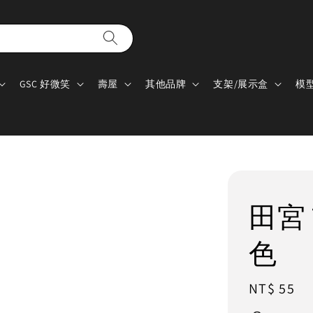
GSC 好微笑
壽屋
其他品牌
支架/展示盒
模
田宮 
色
Regular
NT$ 55
price