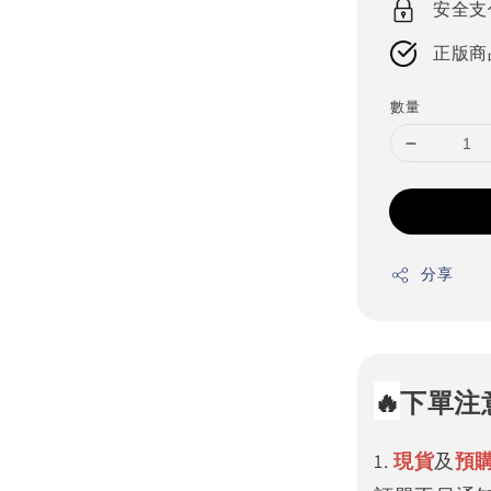
安全支
正版商
數量
分享
🔥
下單注
1.
現貨
及
預