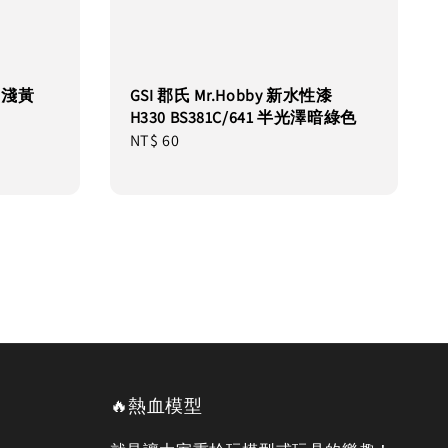
7 淺黃
GSI 郡氏 Mr.Hobby 新水性漆
H330 BS381C/641 半光澤暗綠色
Regular
NT$ 60
price
🔥熱血模型