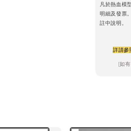
凡於熱血模
明細及發票
註中說明。
詳請參
[如