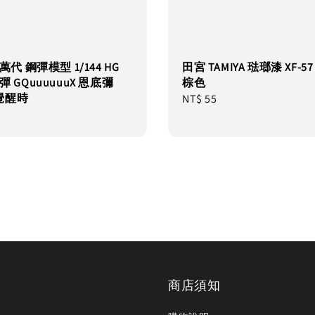
I 萬代 鋼彈模型 1/144 HG
田宮 TAMIYA 琺瑯漆 XF-5
鋼彈 GQuuuuuuX 恩底彌
棕色
覺醒時
Regular
NT$ 55
price
商店須知