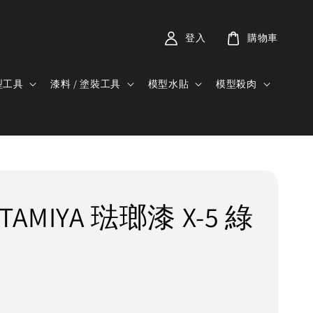
登入
購物車
型工具
漆料 / 塗裝工具
模型水貼
模型殺肉
TAMIYA 琺瑯漆 X-5 綠