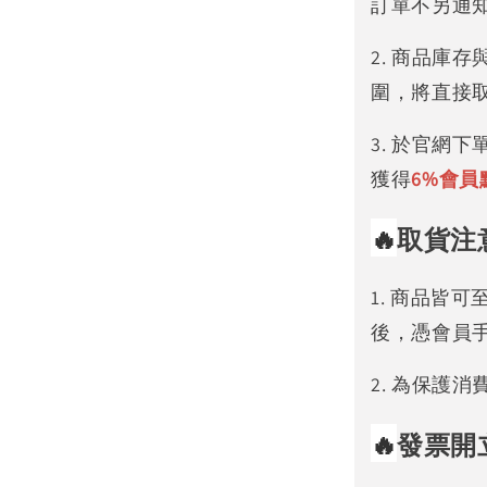
訂單不另通
2. 商品庫
圍，將直接
3. 於官網
獲得
6%
會員
🔥
取貨注
1. 商品皆
後，憑會員
2. 為保護
🔥
發票開