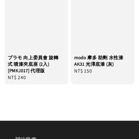
プラモ 向上委員會 旋轉
modo 摩多 助劑 水性漆
式 噴漆夾底座 (2入)
AK31 光澤底漆 (灰)
[PMKJ017] 代理版
Regular
NT$ 150
Regular
NT$ 240
price
price