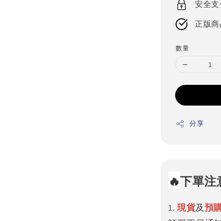
安全支
正版商
數量
分享
🔥
下單注
1.
現貨
及
預