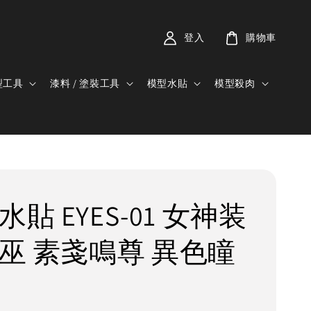
登入
購物車
型工具
漆料 / 塗裝工具
模型水貼
模型殺肉
水貼 EYES-01 女神装
皇巫 素戔鳴尊 異色瞳