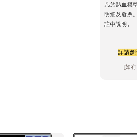
凡於熱血模
明細及發票
註中說明。
詳請參
[如