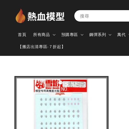
搜尋
首頁
所有商品
預購專區
鋼彈系列
萬代
【搬店出清專區-７折起】