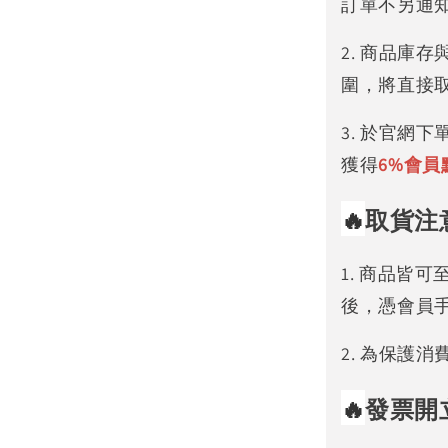
訂單不另通
2. 商品庫
圍，將直接
3. 於官網
獲得
6%
會員
🔥
取貨注
1. 商品皆
後，憑會員
2. 為保護
🔥
發票開