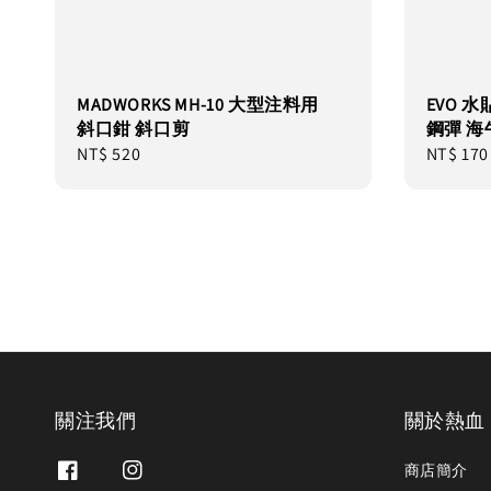
MADWORKS MH-10 大型注料用
EVO 水貼 
斜口鉗 斜口剪
鋼彈 海牛 
Regular
NT$ 520
Regular
NT$ 170
price
price
關注我們
關於熱血
商店簡介