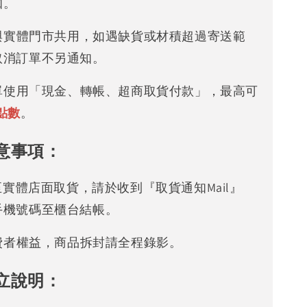
知。
存與實體門市共用，如遇缺貨或材積超過寄送範
取消訂單不另通知。
下單使用「現金、轉帳、超商取貨付款」，最高可
點數
。
意事項：
可至實體店面取貨，請於收到『取貨通知Mail』
手機號碼至櫃台結帳。
消費者權益，商品拆封請全程錄影。
立說明：