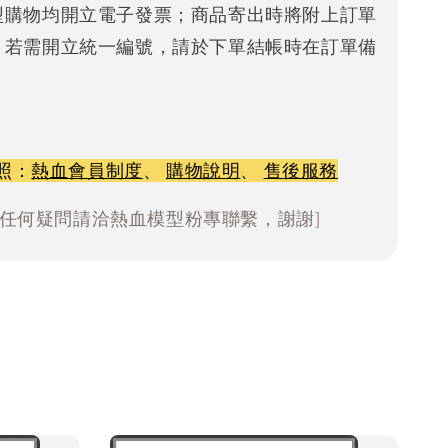
型購物均開立電子發票；商品寄出時將附上訂單
。若需開立統一編號，請於下單結帳時在訂單備
照：
熱血會員制度
、
購物說明
、
售後服務
有任何疑問請洽熱血模型粉專聯繫，謝謝]