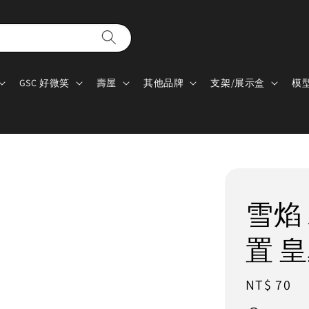
GSC 好微笑
壽屋
其他品牌
支架/展示盒
模
雪焰 
置 
Regular
NT$ 70
price