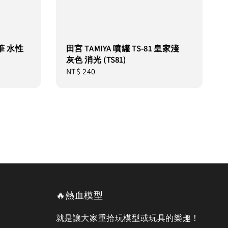
克筆 水性
田宮 TAMIYA 噴罐 TS-81 皇家淺
灰色 消光 (TS81)
Regular
NT$ 240
price
🔥熱血模型
就是讓大家重拾玩模型或玩具的樂趣！