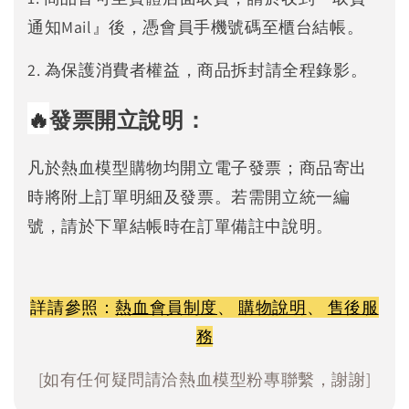
通知Mail』後，憑會員手機號碼至櫃台結帳。
2. 為保護消費者權益，商品拆封請全程錄影。
🔥
發票開立說明：
凡於熱血模型購物均開立電子發票；商品寄出
時將附上訂單明細及發票。若需開立統一編
號，請於下單結帳時在訂單備註中說明。
詳請參照：
熱血會員制度
、
購物說明
、
售後服
務
[如有任何疑問請洽熱血模型粉專聯繫，謝謝]