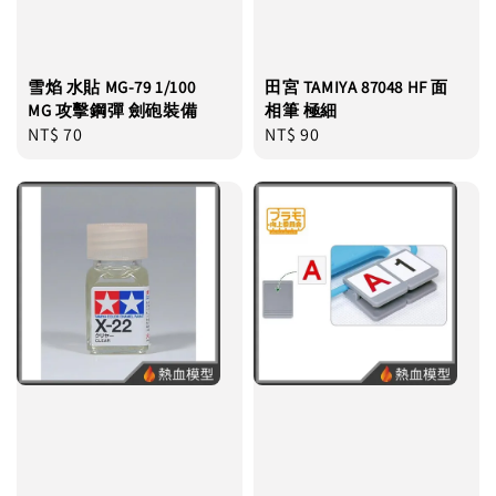
雪焰 水貼 MG-79 1/100
田宮 TAMIYA 87048 HF 面
MG 攻擊鋼彈 劍砲裝備
相筆 極細
Regular
NT$ 70
Regular
NT$ 90
price
price