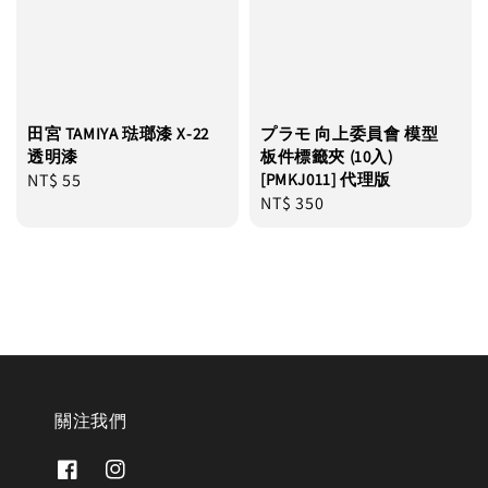
田宮 TAMIYA 琺瑯漆 X-22
プラモ 向上委員會 模型
透明漆
板件標籤夾 (10入)
Regular
NT$ 55
[PMKJ011] 代理版
Regular
NT$ 350
price
price
關注我們