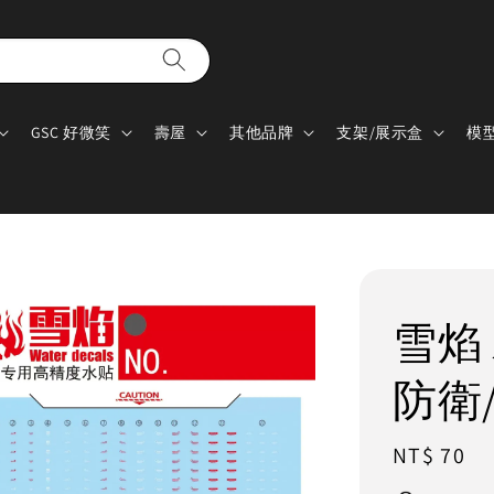
GSC 好微笑
壽屋
其他品牌
支架/展示盒
模
雪焰 水
防衛
Regular
NT$ 70
price