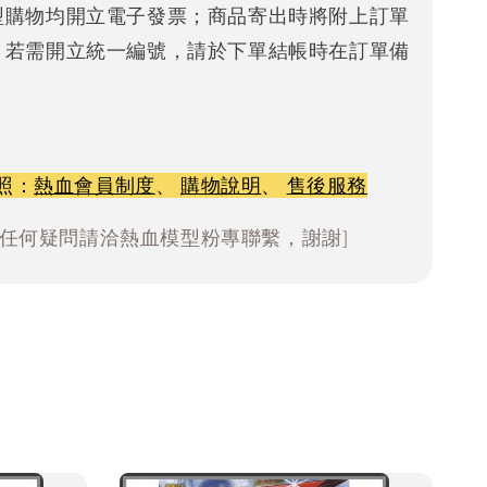
型購物均開立電子發票；商品寄出時將附上訂單
。若需開立統一編號，請於下單結帳時在訂單備
照：
熱血會員制度
、
購物說明
、
售後服務
有任何疑問請洽熱血模型粉專聯繫，謝謝]