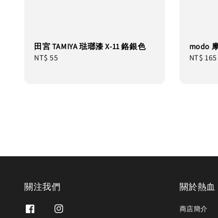
田宮 TAMIYA 琺瑯漆 X-11 鉻銀色
modo 
Regular
NT$ 55
Regular
NT$ 165
price
price
關注我們
關於熱血
商店簡介