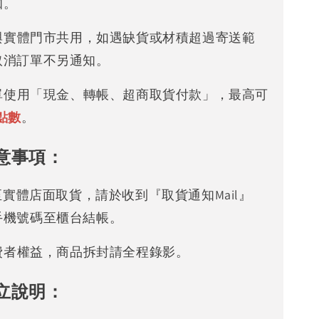
知。
存與實體門市共用，如遇缺貨或材積超過寄送範
取消訂單不另通知。
下單使用「現金、轉帳、超商取貨付款」，最高可
點數
。
意事項：
可至實體店面取貨，請於收到『取貨通知Mail』
手機號碼至櫃台結帳。
消費者權益，商品拆封請全程錄影。
立說明：