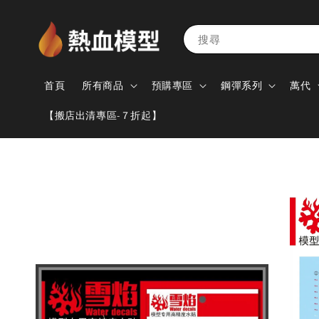
搜尋
首頁
所有商品
預購專區
鋼彈系列
萬代
【搬店出清專區-７折起】