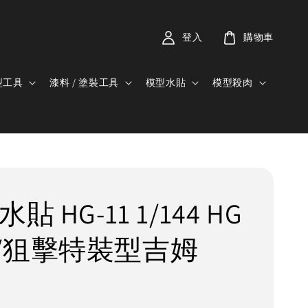
登入
購物車
型工具
漆料 / 塗裝工具
模型水貼
模型殺肉
貼 HG-11 1/144 HG
/狙擊特裝型吉姆