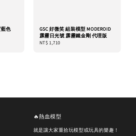
 寶藍色
GSC 好微笑 組裝模型 MODEROID
霹靂日光號 霹靂鐵金剛 代理版
Regular
NT$ 1,710
price
🔥熱血模型
就是讓大家重拾玩模型或玩具的樂趣！