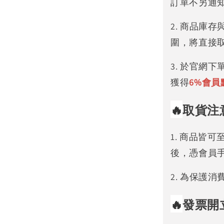
訂單不另通
2. 商品庫
圍，將直接
3. 於官網
獲得
6%
會員
🔥
取貨注
1. 商品皆
後，憑會員
2. 為保護
🔥
發票開