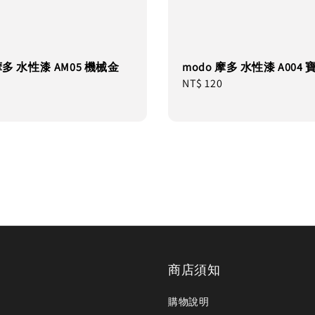
摩多 水性漆 AM05 機械金
modo 摩多 水性漆 A004
Regular
NT$ 120
price
商店須知
購物說明