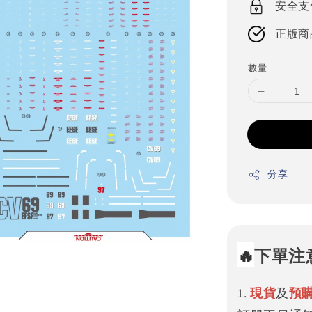
安全支
正版商
數量
分享
🔥
下單注
1.
現貨
及
預