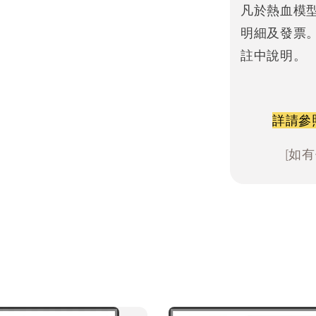
凡於熱血模
明細及發票
註中說明。
詳請參
[如