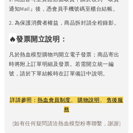
通知Mail』後，憑會員手機號碼至櫃台結帳。
2. 為保護消費者權益，商品拆封請全程錄影。
🔥
發票開立說明：
凡於熱血模型購物均開立電子發票；商品寄出
時將附上訂單明細及發票。若需開立統一編
號，請於下單結帳時在訂單備註中說明。
詳請參照：
熱血會員制度
、
購物說明
、
售後服
務
[如有任何疑問請洽熱血模型粉專聯繫，謝謝]