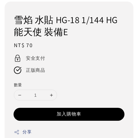
雪焰 水貼 HG-18 1/144 HG
能天使 裝備E
Regular
NT$ 70
price
安全支付
正版商品
數量
加入購物車
分享