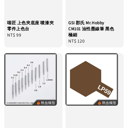
喵匠 上色夾底座 噴漆夾
GSI 郡氏 Mr.Hobby
零件上色台
CM101 油性墨線筆 黑色
Regular
NT$ 99
極細
Regular
NT$ 120
price
price