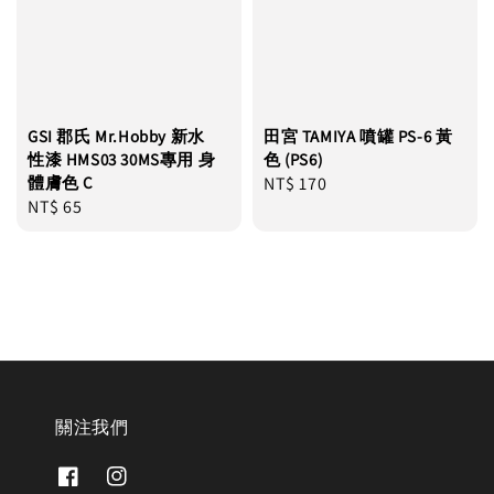
GSI 郡氏 Mr.Hobby 新水
田宮 TAMIYA 噴罐 PS-6 黃
性漆 HMS03 30MS專用 身
色 (PS6)
體膚色 C
Regular
NT$ 170
Regular
NT$ 65
price
price
關注我們