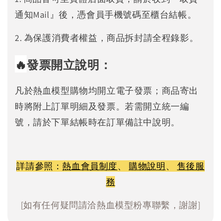
通知Mail』後，憑會員手機號碼至櫃台結帳。
2. 為保護消費者權益，商品拆封請全程錄影。
🔥
發票開立說明：
凡於熱血模型購物均開立電子發票；商品寄出
時將附上訂單明細及發票。若需開立統一編
號，請於下單結帳時在訂單備註中說明。
詳請參照：
熱血會員制度
、
購物說明
、
售後服
務
[如有任何疑問請洽熱血模型粉專聯繫，謝謝]