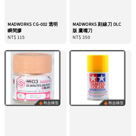
MADWORKS CG-002 透明
MADWORKS 刻線刀 DLC
瞬間膠
版 鷹嘴刀
Regular
NT$ 115
Regular
NT$ 350
price
price