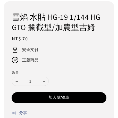
雪焰 水貼 HG-19 1/144 HG
GTO 攔截型/加農型吉姆
Regular
NT$ 70
price
安全支付
正版商品
數量
加入購物車
分享