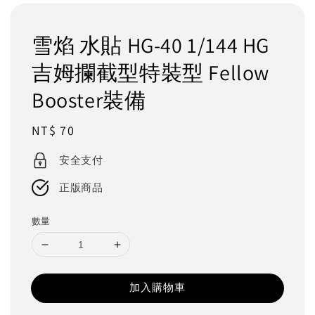
雪焰 水貼 HG-40 1/144 HG
吉姆攔截型特裝型 Fellow
Booster裝備
Regular
NT$ 70
price
安全支付
正版商品
數量
加入購物車