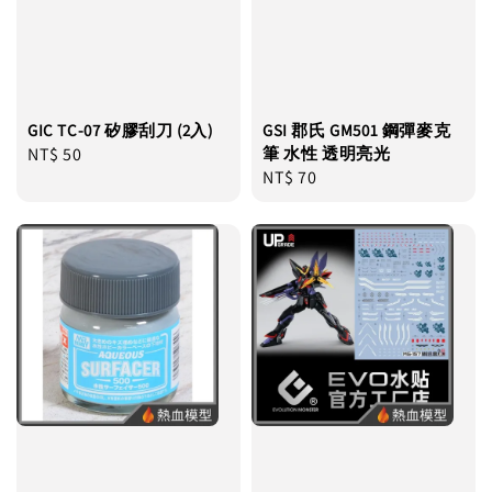
GIC TC-07 矽膠刮刀 (2入)
GSI 郡氏 GM501 鋼彈麥克
Regular
NT$ 50
筆 水性 透明亮光
Regular
NT$ 70
price
price