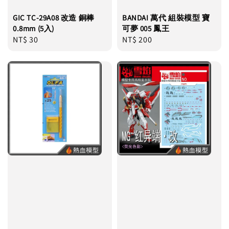
GIC TC-29A08 改造 銅棒
BANDAI 萬代 組裝模型 寶
0.8mm (5入)
可夢 005 鳳王
Regular
NT$ 30
Regular
NT$ 200
price
price