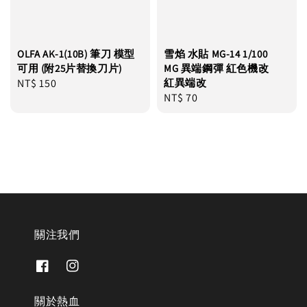
OLFA AK-1(10B) 筆刀 模型
雪焰 水貼 MG-14 1/100
可用 (附25片替換刀片)
MG 異端鋼彈 紅色機改
Regular
NT$ 150
紅異端改
Regular
NT$ 70
price
price
關注我們
關於熱血