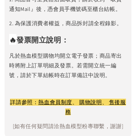
通知Mail』後，憑會員手機號碼至櫃台結帳。
2. 為保護消費者權益，商品拆封請全程錄影。
🔥
發票開立說明：
凡於熱血模型購物均開立電子發票；商品寄出
時將附上訂單明細及發票。若需開立統一編
號，請於下單結帳時在訂單備註中說明。
詳請參照：
熱血會員制度
、
購物說明
、
售後服
務
[如有任何疑問請洽熱血模型粉專聯繫，謝謝]