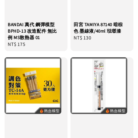
BANDAI 萬代 鋼彈模型
田宮 TAMIYA 87140 暗棕
BPHD-13 改造配件 無比
色 墨線液/40ml 琺瑯漆
例 MS散熱器 01
Regular
NT$ 130
Regular
NT$ 175
price
price