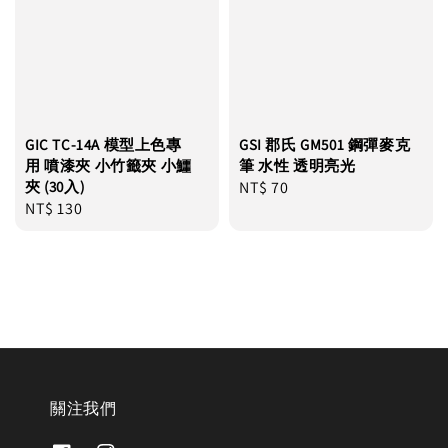
GIC TC-14A 模型上色專
GSI 郡氏 GM501 鋼彈麥克
用 噴漆夾 小竹籤夾 小鱷
筆 水性 透明亮光
夾 (30入)
Regular
NT$ 70
Regular
NT$ 130
price
price
關注我們