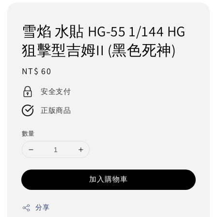
雪焰 水貼 HG-55 1/144 HG
狙擊型吉姆II (黑色死神)
Regular
NT$ 60
price
安全支付
正版商品
數量
加入購物車
分享