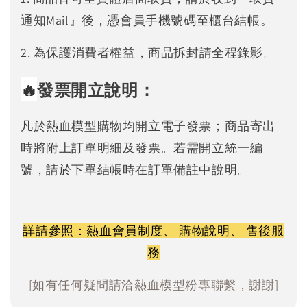
通知Mail』後，憑會員手機號碼至櫃台結帳。
2. 為保護消費者權益，商品拆封請全程錄影。
🔥
發票開立說明：
凡於熱血模型購物均開立電子發票；商品寄出
時將附上訂單明細及發票。若需開立統一編
號，請於下單結帳時在訂單備註中說明。
詳請參照：
熱血會員制度
、
購物說明
、
售後服
務
[如有任何疑問請洽熱血模型粉專聯繫，謝謝]