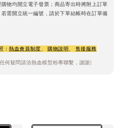
型購物均開立電子發票；商品寄出時將附上訂單
。若需開立統一編號，請於下單結帳時在訂單備
照：
熱血會員制度
、
購物說明
、
售後服務
有任何疑問請洽熱血模型粉專聯繫，謝謝]