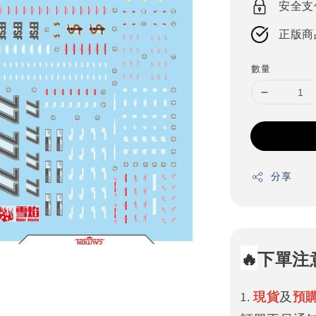
安全支
正版商
數量
分享
🔥
下單注
1.
現貨
及
預