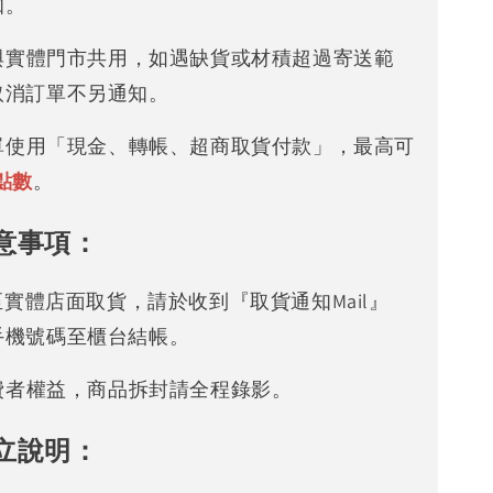
知。
存與實體門市共用，如遇缺貨或材積超過寄送範
取消訂單不另通知。
下單使用「現金、轉帳、超商取貨付款」，最高可
點數
。
意事項：
可至實體店面取貨，請於收到『取貨通知Mail』
手機號碼至櫃台結帳。
消費者權益，商品拆封請全程錄影。
立說明：