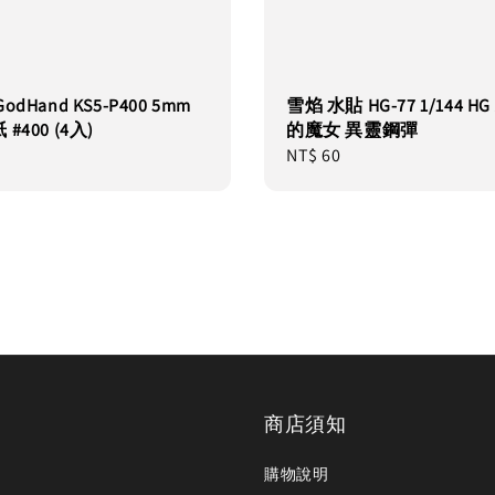
dHand KS5-P400 5mm
雪焰 水貼 HG-77 1/144 H
#400 (4入)
的魔女 異靈鋼彈
Regular
NT$ 60
price
商店須知
購物說明