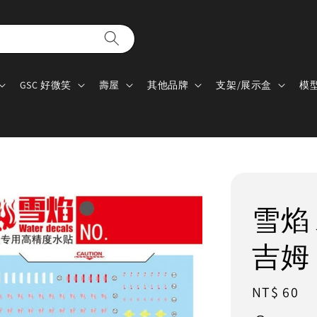
GSC 好微笑
壽屋
其他品牌
支架/展示盒
模
雪焰 水
吉姆
Regular
NT$ 60
price