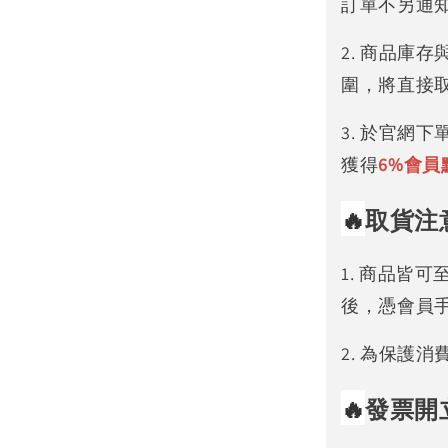
訂單不另通
2. 商品庫
圍，將直接
3. 於官網
獲得
6%
會員
🔥
取貨注
1. 商品皆
後，憑會員
2. 為保護
🔥
發票開