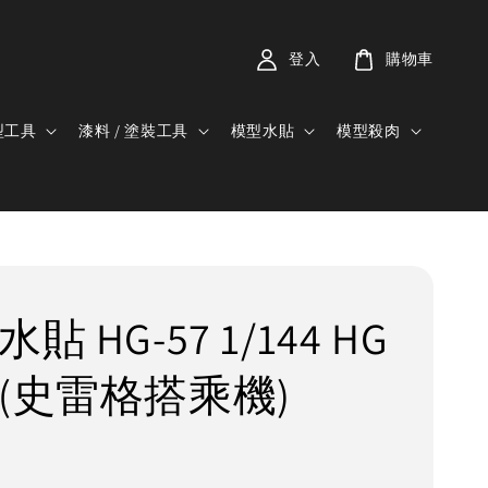
登入
購物車
型工具
漆料 / 塗裝工具
模型水貼
模型殺肉
貼 HG-57 1/144 HG
 (史雷格搭乘機)