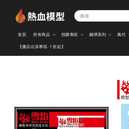
搜尋
首頁
所有商品
預購專區
鋼彈系列
萬代
【搬店出清專區-７折起】