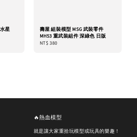
G 水星
壽屋 組裝模型 MSG 武裝零件
MH53 重武裝組件 深綠色 日版
Regular
NT$ 380
price
🔥熱血模型
就是讓大家重拾玩模型或玩具的樂趣！