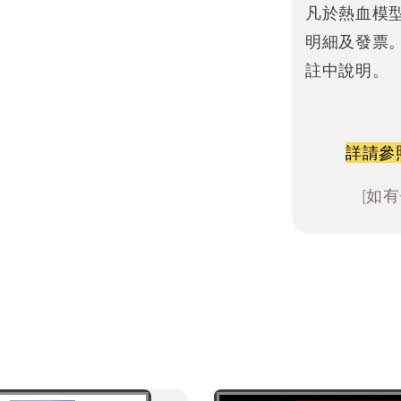
凡於熱血模
明細及發票
註中說明。
詳請參
[如