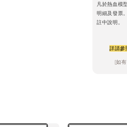
凡於熱血模
明細及發票
註中說明。
詳請參
[如