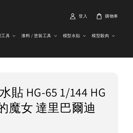
登入
購物車
型工具
漆料 / 塗裝工具
模型水貼
模型殺肉
貼 HG-65 1/144 HG
的魔女 達里巴爾迪