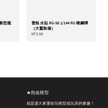
5 新恐龍
雪焰 水貼 RG-58 1/144 RG 曉鋼彈
（大鷲裝備）
Regular
NT$ 80
price
🔥熱血模型
就是讓大家重拾玩模型或玩具的樂趣！