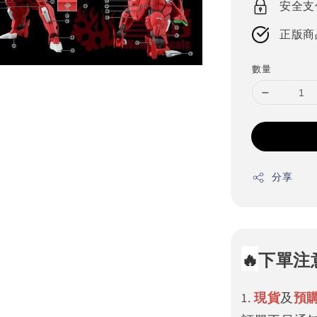
安全支
正版商
數量
分享
🔥
下單注
1.
現貨
及
預