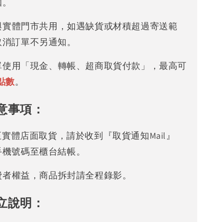
知。
存與實體門市共用，如遇缺貨或材積超過寄送範
取消訂單不另通知。
下單使用「現金、轉帳、超商取貨付款」，最高可
點數
。
意事項：
可至實體店面取貨，請於收到『取貨通知Mail』
手機號碼至櫃台結帳。
消費者權益，商品拆封請全程錄影。
立說明：