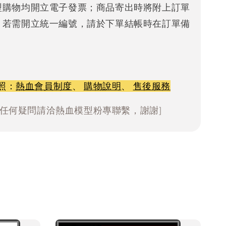
型購物均開立電子發票；商品寄出時將附上訂單
。若需開立統一編號，請於下單結帳時在訂單備
照：
熱血會員制度
、
購物說明
、
售後服務
有任何疑問請洽熱血模型粉專聯繫，謝謝]