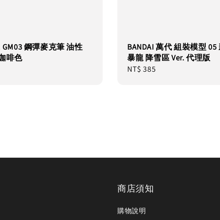
氏 GM03 鋼彈麥克筆 油性
BANDAI 萬代 組裝模型 0
-咖啡色
暴龍 降雪區 Ver. 代理版
Regular
NT$ 385
price
商店須知
購物說明