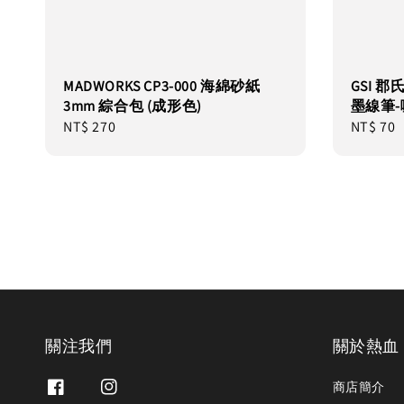
MADWORKS CP3-000 海綿砂紙
GSI 郡
3mm 綜合包 (成形色)
墨線筆
Regular
NT$ 270
Regular
NT$ 70
price
price
關注我們
關於熱血
商店簡介