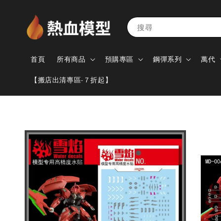
搜尋
首頁
所有商品
預購專區
鋼彈系列
萬代
【搬店出清專區-７折起】