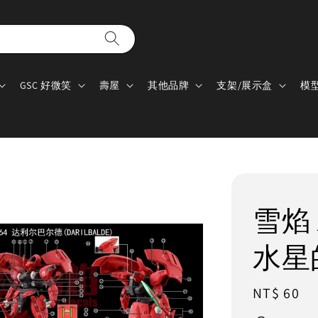
GSC 好微笑
壽屋
其他品牌
支架/展示盒
模
雪焰 水
水星
Regular
NT$ 60
price