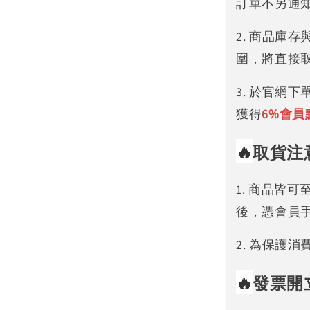
訂單不另通
2. 商品庫
圍，將直接
3. 於官網
獲得
6%
會員
🔥
取貨注
1. 商品皆
後，憑會員
2. 為保護
🔥
發票開