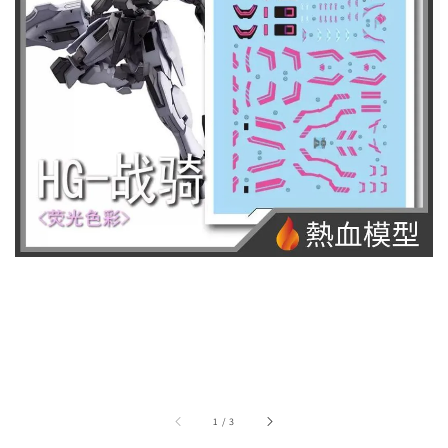
1
/
3