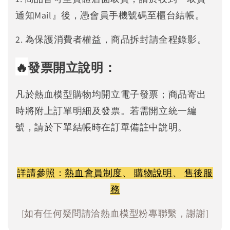
通知Mail』後，憑會員手機號碼至櫃台結帳。
2. 為保護消費者權益，商品拆封請全程錄影。
🔥
發票開立說明：
凡於熱血模型購物均開立電子發票；商品寄出
時將附上訂單明細及發票。若需開立統一編
號，請於下單結帳時在訂單備註中說明。
詳請參照：
熱血會員制度
、
購物說明
、
售後服
務
[如有任何疑問請洽熱血模型粉專聯繫，謝謝]