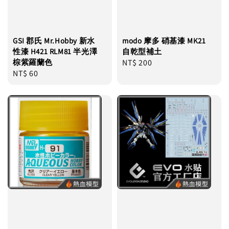
GSI 郡氏 Mr.Hobby 新水
modo 摩多 硝基漆 MK21
性漆 H421 RLM81 半光澤
自乾型補土
棕紫羅蘭色
Regular
NT$ 200
Regular
NT$ 60
price
price