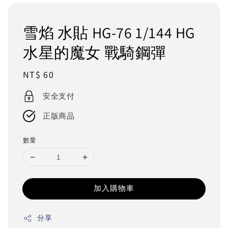
雪焰 水貼 HG-76 1/144 HG
水星的魔女 戰騎鋼彈
Regular
NT$ 60
price
安全支付
正版商品
數量
加入購物車
分享