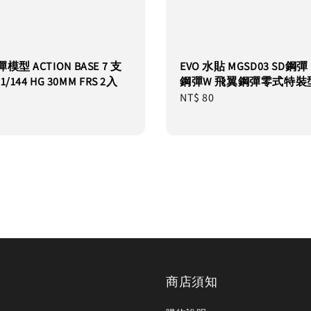
模型 ACTION BASE 7 支
EVO 水貼 MGSD03 SD鋼彈
/144 HG 30MM FRS 2入
鋼彈W 飛翼鋼彈零式特裝
Regular
NT$ 80
price
商店須知