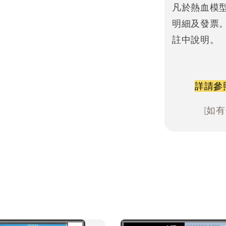
凡於熱血模
明細及發票
註中說明。
詳請參
[如