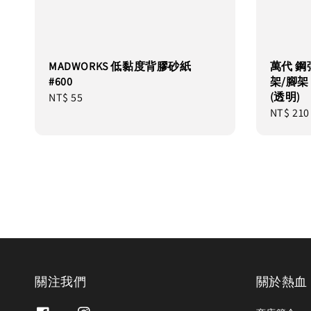
MADWORKS 低黏度背膠砂紙
萬代 鋼彈
#600
架/腳架 1
(透明)
Regular
NT$ 55
Regular
NT$ 210
price
price
關注我們
關於熱血