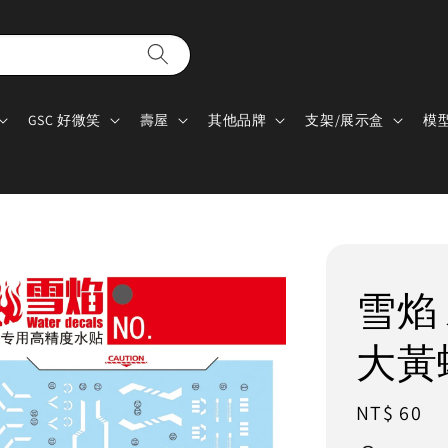
GSC 好微笑
壽屋
其他品牌
支架/展示盒
模
雪焰 
大黃
Regular
NT$ 60
price