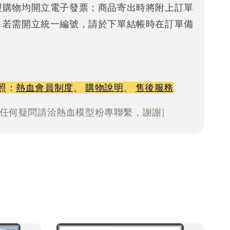
型購物均開立電子發票；商品寄出時將附上訂單
。若需開立統一編號，請於下單結帳時在訂單備
照：
熱血會員制度
、
購物說明
、
售後服務
有任何疑問請洽熱血模型粉專聯繫，謝謝]