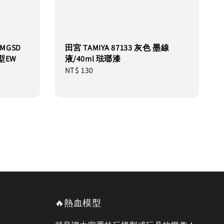
 MGSD
田宮 TAMIYA 87133 灰色 墨線
型EW
液/40ml 琺瑯漆
Regular
NT$ 130
price
🔥熱血模型