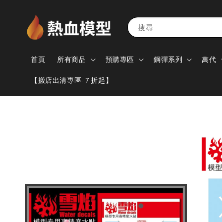
搜尋
首頁
所有商品
預購專區
鋼彈系列
萬代
【搬店出清專區-７折起】