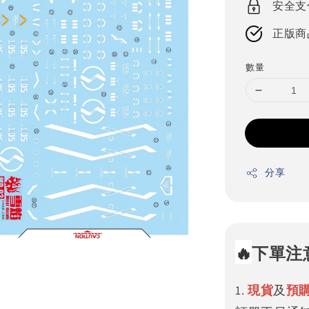
安全支
正版商
數量
分享
🔥
下單注
1.
現貨
及
預