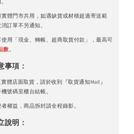
知。
存與實體門市共用，如遇缺貨或材積超過寄送範
取消訂單不另通知。
下單使用「現金、轉帳、超商取貨付款」，最高可
點數
。
意事項：
可至實體店面取貨，請於收到『取貨通知Mail』
手機號碼至櫃台結帳。
消費者權益，商品拆封請全程錄影。
立說明：