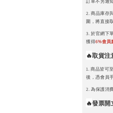
訂單不另通
2. 商品庫
圍，將直接
3. 於官網
獲得
6%
會員
🔥
取貨注
1. 商品皆
後，憑會員
2. 為保護
🔥
發票開