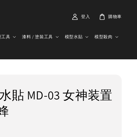
登入
購物車
型工具
漆料 / 塗裝工具
模型水貼
模型殺肉
水貼 MD-03 女神装置
蜂