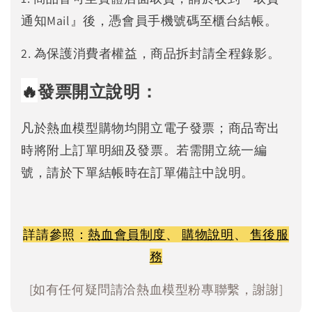
通知Mail』後，憑會員手機號碼至櫃台結帳。
2. 為保護消費者權益，商品拆封請全程錄影。
🔥
發票開立說明：
凡於熱血模型購物均開立電子發票；商品寄出
時將附上訂單明細及發票。若需開立統一編
號，請於下單結帳時在訂單備註中說明。
詳請參照：
熱血會員制度
、
購物說明
、
售後服
務
[如有任何疑問請洽熱血模型粉專聯繫，謝謝]