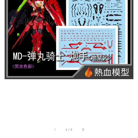
1
/
3