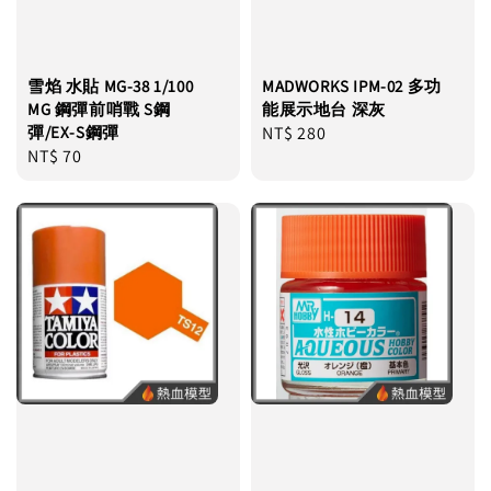
雪焰 水貼 MG-38 1/100
MADWORKS IPM-02 多功
MG 鋼彈前哨戰 S鋼
能展示地台 深灰
彈/EX-S鋼彈
Regular
NT$ 280
Regular
NT$ 70
price
price