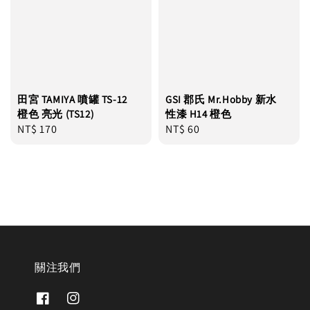
田宮 TAMIYA 噴罐 TS-12
GSI 郡氏 Mr.Hobby 新水
橙色 亮光 (TS12)
性漆 H14 橙色
Regular
NT$ 170
Regular
NT$ 60
price
price
關注我們