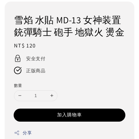
雪焰 水貼 MD-13 女神装置
銃彈騎士 砲手 地獄火 燙金
Regular
NT$ 120
price
安全支付
正版商品
數量
加入購物車
分享