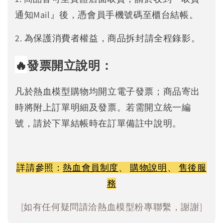
通知Mail』後，憑會員手機號碼至櫃台結帳。
2. 為保護消費者權益，商品拆封請全程錄影。
🔥
發票開立說明：
凡於熱血模型購物均開立電子發票；商品寄出
時將附上訂單明細及發票。若需開立統一編
號，請於下單結帳時在訂單備註中說明。
詳請參照：
熱血會員制度
、
購物說明
、
售後服
務
[如有任何疑問請洽熱血模型粉專聯繫，謝謝]