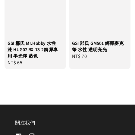
GSI 郡氏 Mr.Hobby 水性
GSI 郡氏 GM501 鋼彈麥克
漆 HUG02 RX-78-2鋼彈專
筆 水性 透明亮光
用 半光澤 藍色
Regular
NT$ 70
Regular
NT$ 65
price
price
關注我們