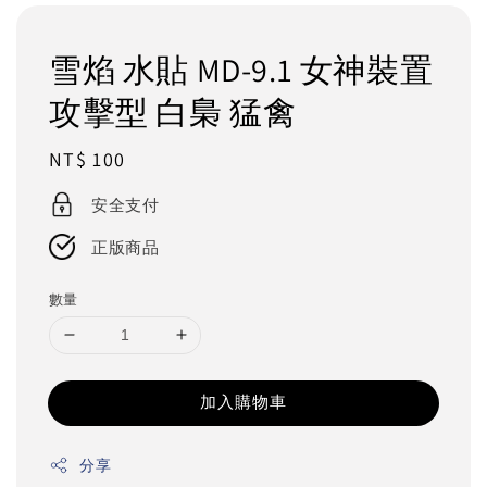
雪焰 水貼 MD-9.1 女神裝置
攻擊型 白梟 猛禽
Regular
NT$ 100
price
安全支付
正版商品
數量
加入購物車
分享