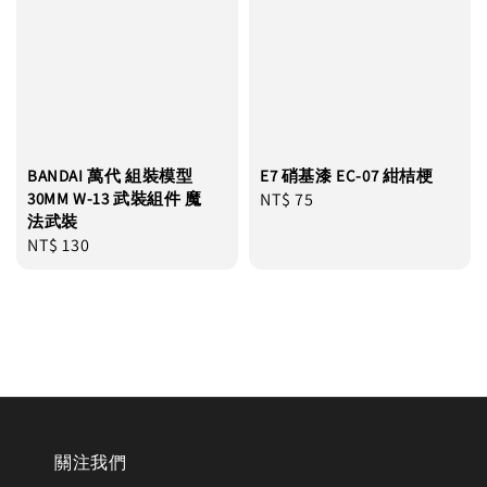
BANDAI 萬代 組裝模型
E7 硝基漆 EC-07 紺桔梗
30MM W-13 武裝組件 魔
Regular
NT$ 75
法武裝
price
Regular
NT$ 130
price
關注我們