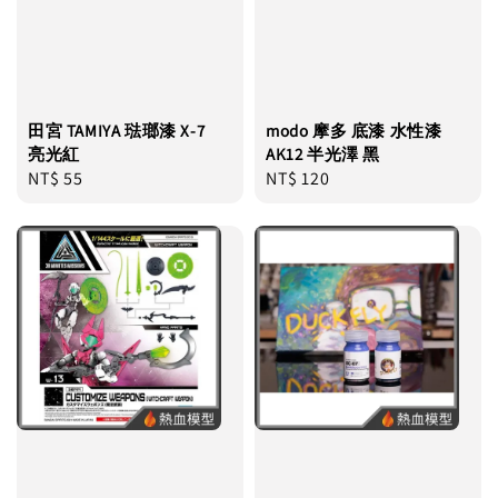
田宮 TAMIYA 琺瑯漆 X-7
modo 摩多 底漆 水性漆
亮光紅
AK12 半光澤 黑
Regular
NT$ 55
Regular
NT$ 120
price
price