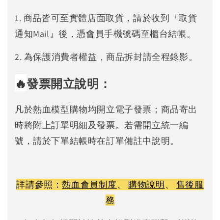
1. 商品皆可至實體店面取貨，請於收到『取貨
通知Mail』後，憑會員手機號碼至櫃台結帳。
2. 為保護消費者權益，商品拆封請全程錄影。
🔥
發票開立說明：
凡於熱血模型購物均開立電子發票；商品寄出
時將附上訂單明細及發票。若需開立統一編
號，請於下單結帳時在訂單備註中說明。
詳請參照：
熱血會員制度
、
購物說明
、
售後服
務