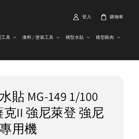
登入
購物車
型工具
漆料 / 塗裝工具
模型水貼
模型殺肉
貼 MG-149 1/100
薩克II 強尼萊登 強尼
 專用機