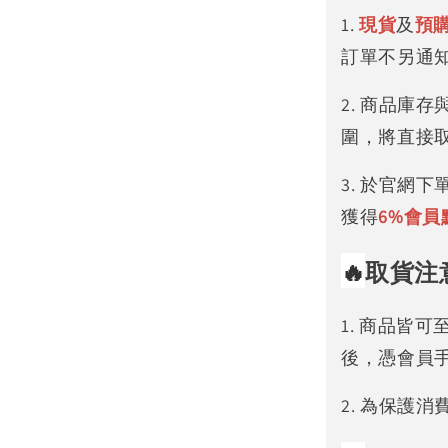
1.
現貨
及
預
訂單不另通
2. 商品庫
圍，將直接
3. 於官網
獲得
6%
會員
🔥
取貨注
1. 商品皆
後，憑會員
2. 為保護