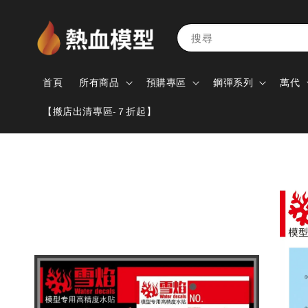
搜尋
首頁
所有商品
預購專區
鋼彈系列
萬代
【搬店出清專區-７折起】