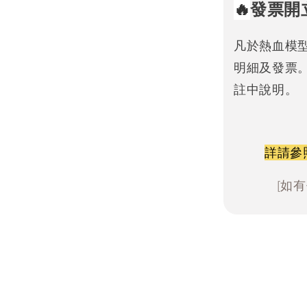
🔥
發票開
凡於熱血模
明細及發票
註中說明。
詳請參
[如