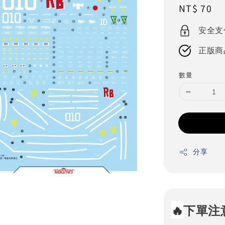
Regular
NT$ 70
price
安全支
正版商
數量
分享
🔥
下單注