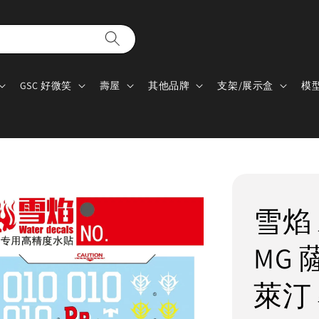
GSC 好微笑
壽屋
其他品牌
支架/展示盒
模
雪焰 水
MG 
萊汀