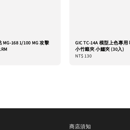
 MG-168 1/100 MG 攻擊
GIC TC-14A 模型上色專
.RM
小竹籤夾 小鱷夾 (30入)
Regular
NT$ 130
price
商店須知