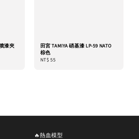
用 噴漆夾
田宮 TAMIYA 硝基漆 LP-59 NATO
棕色
Regular
NT$ 55
price
🔥熱血模型