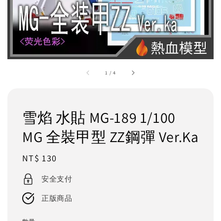
1
/
4
雪焰 水貼 MG-189 1/100
MG 全裝甲型 ZZ鋼彈 Ver.Ka
Regular
NT$ 130
price
安全支付
正版商品