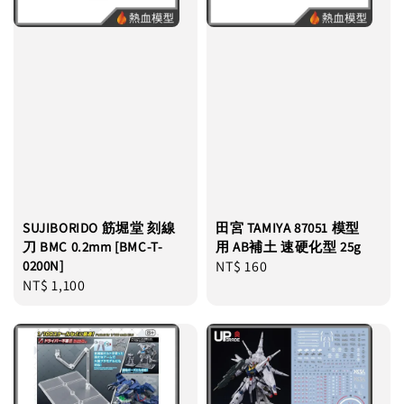
SUJIBORIDO 筋堀堂 刻線
田宮 TAMIYA 87051 模型
刀 BMC 0.2mm [BMC-T-
用 AB補土 速硬化型 25g
0200N]
Regular
NT$ 160
Regular
NT$ 1,100
price
price