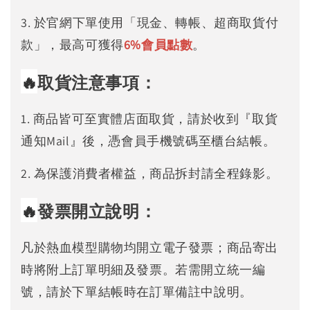
3. 於官網下單使用「現金、轉帳、超商取貨付
款」，最高可獲得
6%
會員點數
。
🔥
取貨注意事項：
1. 商品皆可至實體店面取貨，請於收到『取貨
通知Mail』後，憑會員手機號碼至櫃台結帳。
2. 為保護消費者權益，商品拆封請全程錄影。
🔥
發票開立說明：
凡於熱血模型購物均開立電子發票；商品寄出
時將附上訂單明細及發票。若需開立統一編
號，請於下單結帳時在訂單備註中說明。