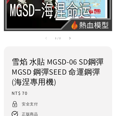
1
/
2
雪焰 水貼 MGSD-06 SD鋼彈
MGSD 鋼彈SEED 命運鋼彈
(海涅專用機)
Regular
NT$ 70
price
安全支付
正版商品