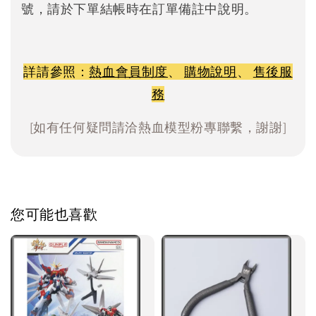
號，請於下單結帳時在訂單備註中說明。
詳請參照：
熱血會員制度
、
購物說明
、
售後服
務
[如有任何疑問請洽熱血模型粉專聯繫，謝謝]
您可能也喜歡