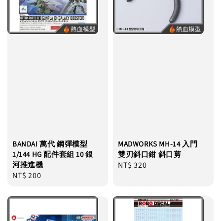
BANDAI 萬代 鋼彈模型
MADWORKS MH-14 入門
1/144 HG 配件套組 10 銀
雙刃斜口鉗 斜口剪
河推進機
Regular
NT$ 320
Regular
NT$ 200
price
price