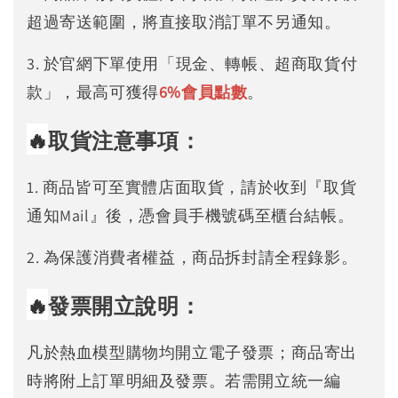
超過寄送範圍，將直接取消訂單不另通知。
3. 於官網下單使用「現金、轉帳、超商取貨付
款」，最高可獲得
6%
會員點數
。
🔥
取貨注意事項：
1. 商品皆可至實體店面取貨，請於收到『取貨
通知Mail』後，憑會員手機號碼至櫃台結帳。
2. 為保護消費者權益，商品拆封請全程錄影。
🔥
發票開立說明：
凡於熱血模型購物均開立電子發票；商品寄出
時將附上訂單明細及發票。若需開立統一編