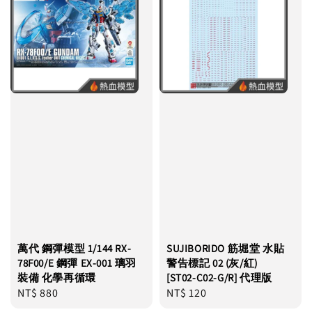
萬代 鋼彈模型 1/144 RX-
SUJIBORIDO 筋堀堂 水貼
78F00/E 鋼彈 EX-001 璃羽
警告標記 02 (灰/紅)
裝備 化學再循環
[ST02-C02-G/R] 代理版
Regular
NT$ 880
Regular
NT$ 120
price
price