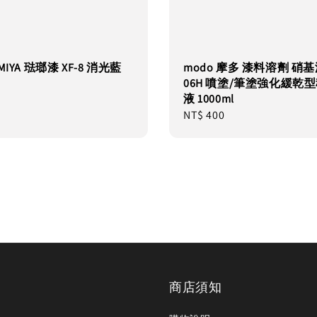
MIYA 琺瑯漆 XF-8 消光藍
modo 摩多 漆料溶劑 硝基漆
06H 噴塗/筆塗強化緩乾
液 1000ml
Regular
NT$ 400
price
商店須知