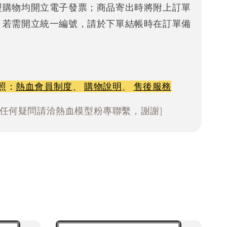
型購物均開立電子發票；商品寄出時將附上訂單
。若需開立統一編號，請於下單結帳時在訂單備
照：
熱血會員制度
、
購物說明
、
售後服務
有任何疑問請洽熱血模型粉專聯繫，謝謝]