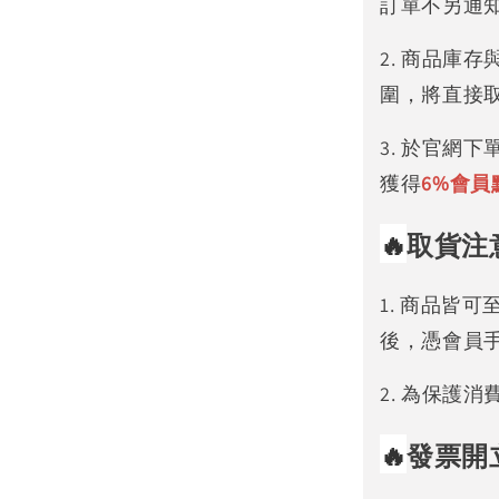
訂單不另通
2. 商品庫
圍，將直接
3. 於官網
獲得
6%
會員
🔥
取貨注
1. 商品皆
後，憑會員
2. 為保護
🔥
發票開