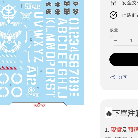
安全支
正版商
數量
分享
🔥
下單注
1.
現貨
及
預