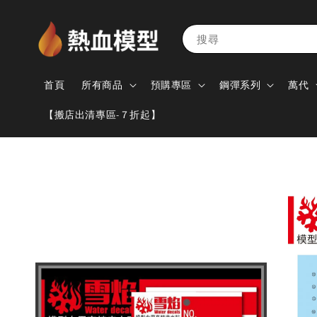
搜尋
首頁
所有商品
預購專區
鋼彈系列
萬代
【搬店出清專區-７折起】