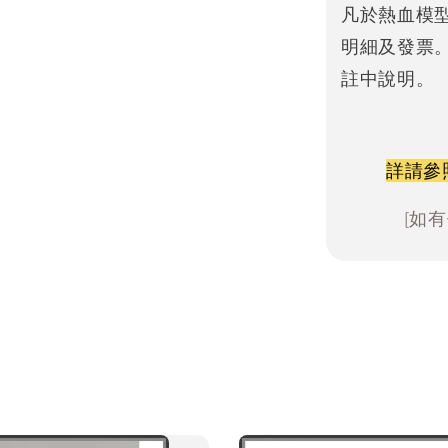
凡於熱血模
明細及發票
註中說明。
詳請參
[如