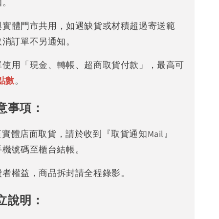
知。
存與實體門市共用，如遇缺貨或材積超過寄送範
取消訂單不另通知。
下單使用「現金、轉帳、超商取貨付款」，最高可
點數
。
意事項：
可至實體店面取貨，請於收到『取貨通知Mail』
手機號碼至櫃台結帳。
消費者權益，商品拆封請全程錄影。
立說明：