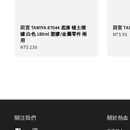
田宮 TAMIYA 87044 底漆 補土噴
田宮 TA
罐 白色 180ml 塑膠/金屬零件 兩
Regular
NT$ 55
用
price
Regular
NT$ 230
price
關注我們
關於熱血