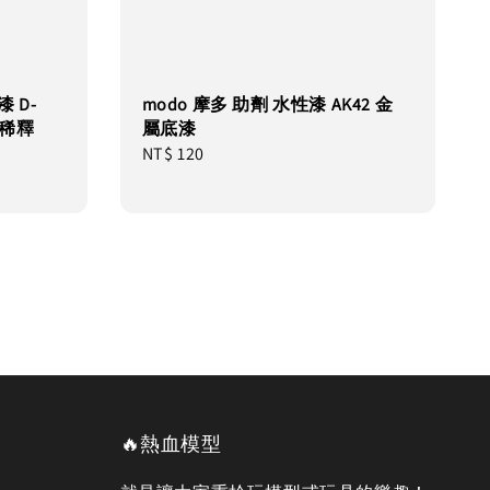
 D-
modo 摩多 助劑 水性漆 AK42 金
型稀釋
屬底漆
Regular
NT$ 120
price
🔥熱血模型