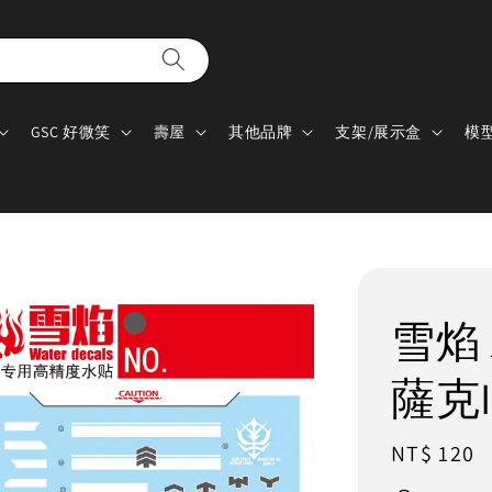
GSC 好微笑
壽屋
其他品牌
支架/展示盒
模
雪焰 水
薩克I
Regular
NT$ 120
price