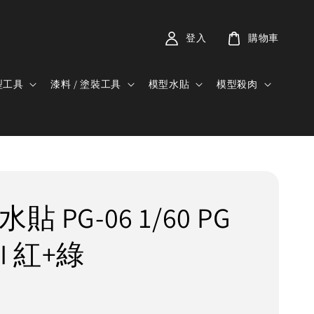
登入
購物車
型工具
漆料 / 塗裝工具
模型水貼
模型殺肉
貼 PG-06 1/60 PG
I 紅+綠