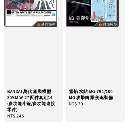
BANDAI 萬代 組裝模型
雪焰 水貼 MG-79 1/100
30MM W-27 配件套組14
MG 攻擊鋼彈 劍砲裝備
(多功能斗篷/多功能連接
Regular
NT$ 70
零件)
price
Regular
NT$ 245
price