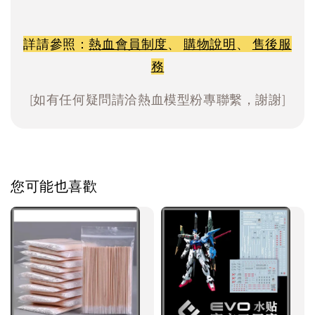
詳請參照：
熱血會員制度
、
購物說明
、
售後服
務
[如有任何疑問請洽熱血模型粉專聯繫，謝謝]
您可能也喜歡