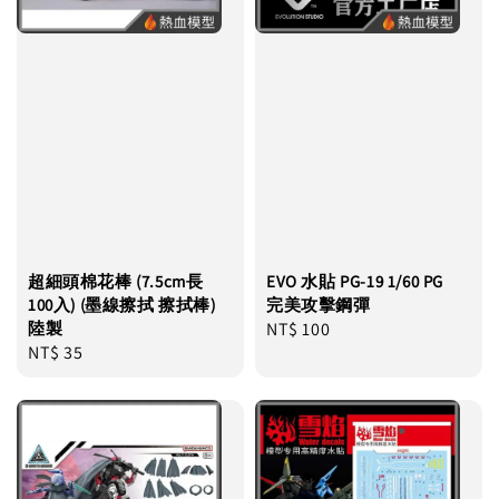
超細頭棉花棒 (7.5cm長
EVO 水貼 PG-19 1/60 PG
100入) (墨線擦拭 擦拭棒)
完美攻擊鋼彈
陸製
Regular
NT$ 100
Regular
NT$ 35
price
price