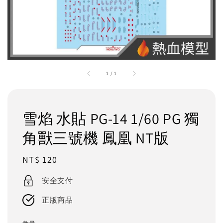
1
/
1
雪焰 水貼 PG-14 1/60 PG 獨
角獸三號機 鳳凰 NT版
Regular
NT$ 120
price
安全支付
正版商品