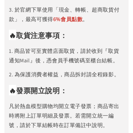
3. 於官網下單使用「現金、轉帳、超商取貨付
款」，最高可獲得
6%
會員點數
。
🔥
取貨注意事項：
1. 商品皆可至實體店面取貨，請於收到『取貨
通知Mail』後，憑會員手機號碼至櫃台結帳。
2. 為保護消費者權益，商品拆封請全程錄影。
🔥
發票開立說明：
凡於熱血模型購物均開立電子發票；商品寄出
時將附上訂單明細及發票。若需開立統一編
號，請於下單結帳時在訂單備註中說明。