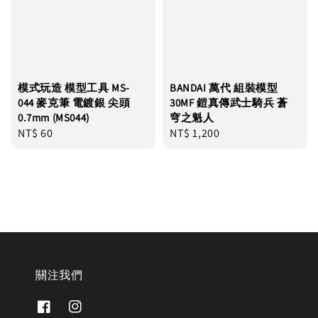
模式玩造 模型工具 MS-
BANDAI 萬代 組裝模型
044 麥克筆 電鍍銀 尖頭
30MF 鎧真傳武士騎兵 蒼
0.7mm (MS044)
穹之魁人
Regular
NT$ 60
Regular
NT$ 1,200
price
price
關注我們