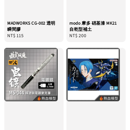
MADWORKS CG-002 透明
modo 摩多 硝基漆 MK21
瞬間膠
自乾型補土
Regular
NT$ 115
Regular
NT$ 200
price
price