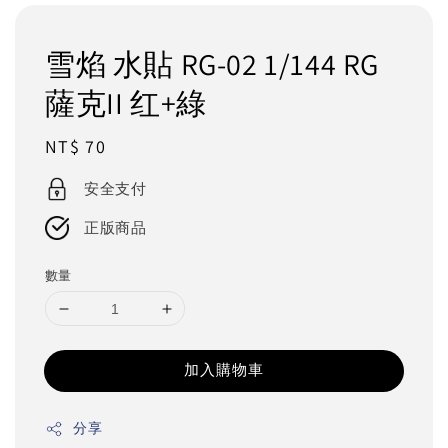
雪焰 水貼 RG-02 1/144 RG
薩克II 红+綠
Regular
NT$ 70
price
安全支付
正版商品
數量
加入購物車
分享