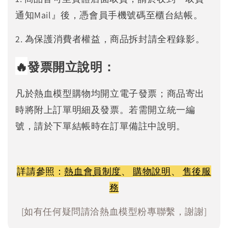
通知Mail』後，憑會員手機號碼至櫃台結帳。
2. 為保護消費者權益，商品拆封請全程錄影。
🔥
發票開立說明：
凡於熱血模型購物均開立電子發票；商品寄出
時將附上訂單明細及發票。若需開立統一編
號，請於下單結帳時在訂單備註中說明。
詳請參照：
熱血會員制度
、
購物說明
、
售後服
務
[如有任何疑問請洽熱血模型粉專聯繫，謝謝]