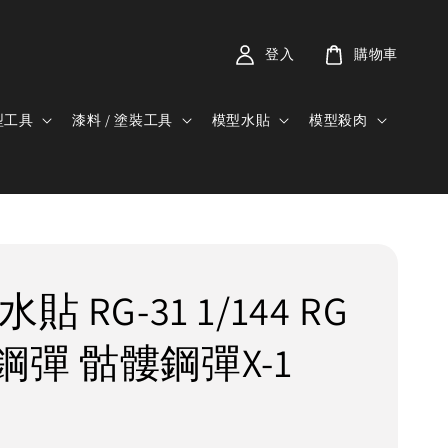
登入
購物車
型工具
漆料 / 塗裝工具
模型水貼
模型殺肉
貼 RG-31 1/144 RG
鋼彈 骷髏鋼彈X-1