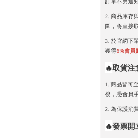
訂單不另通
2. 商品庫
圍，將直接
3. 於官網
獲得
6%
會員
🔥
取貨注
1. 商品皆
後，憑會員
2. 為保護
🔥
發票開