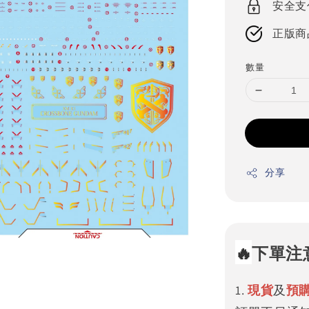
安全支
正版商
數量
分享
🔥
下單注
1.
現貨
及
預