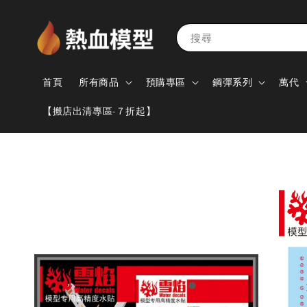
搜尋
首頁
所有商品
預購專區
鋼彈系列
萬代
【搬店出清專區-７折起】