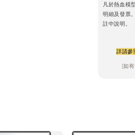
凡於熱血模
明細及發票
註中說明。
詳請參
[如