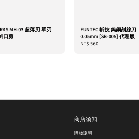
RKS MH-03 超薄刃 單刃
FUNTEC 斬技 鎢鋼刻線刀
斜口剪
0.05mm [SB-005] 代理版
Regular
NT$ 560
price
商店須知
購物說明