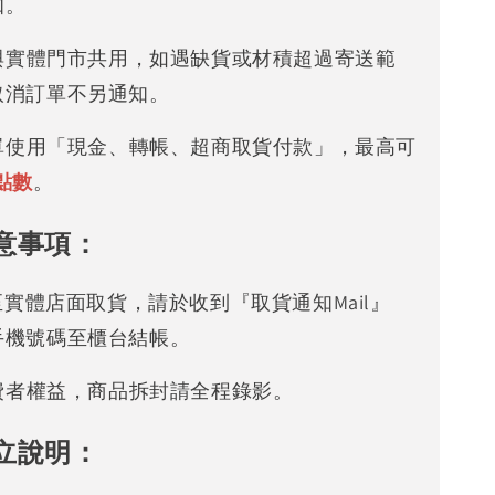
知。
存與實體門市共用，如遇缺貨或材積超過寄送範
取消訂單不另通知。
下單使用「現金、轉帳、超商取貨付款」，最高可
點數
。
意事項：
可至實體店面取貨，請於收到『取貨通知Mail』
手機號碼至櫃台結帳。
消費者權益，商品拆封請全程錄影。
立說明：