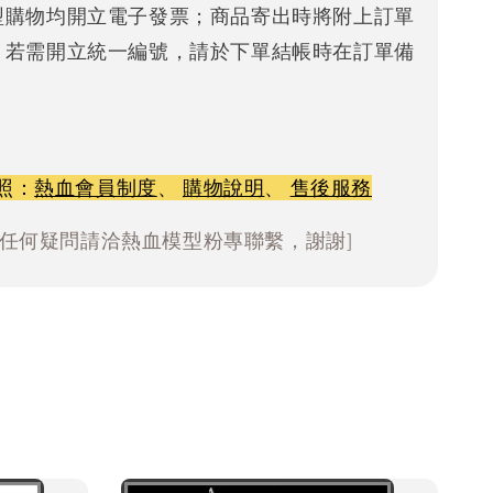
型購物均開立電子發票；商品寄出時將附上訂單
。若需開立統一編號，請於下單結帳時在訂單備
照：
熱血會員制度
、
購物說明
、
售後服務
有任何疑問請洽熱血模型粉專聯繫，謝謝]