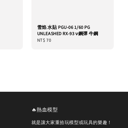
雪焰 水貼 PGU-06 1/60 PG
UNLEASHED RX-93 ν鋼彈 牛鋼
Regular
NT$ 70
price
🔥熱血模型
就是讓大家重拾玩模型或玩具的樂趣！