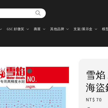
GSC 好微笑
壽屋
其他品牌
支架/展示盒
模
雪焰 水
海盜
Regular
NT$ 70
price