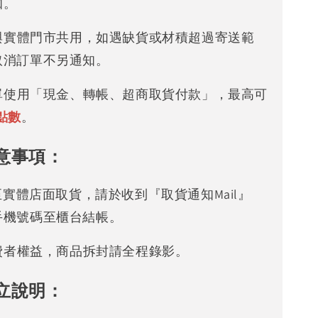
知。
存與實體門市共用，如遇缺貨或材積超過寄送範
取消訂單不另通知。
下單使用「現金、轉帳、超商取貨付款」，最高可
點數
。
意事項：
可至實體店面取貨，請於收到『取貨通知Mail』
手機號碼至櫃台結帳。
消費者權益，商品拆封請全程錄影。
立說明：