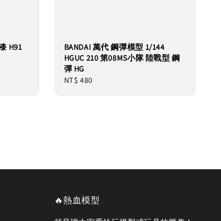
漆 H91
BANDAI 萬代 鋼彈模型 1/144
HGUC 210 第08MS小隊 陸戰型 鋼
彈 HG
Regular
NT$ 480
price
🔥熱血模型