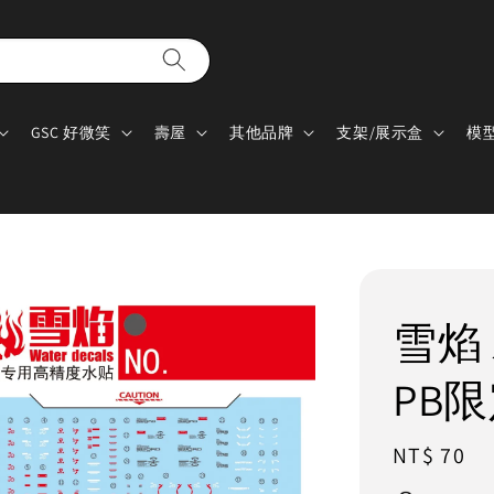
GSC 好微笑
壽屋
其他品牌
支架/展示盒
模
雪焰 水
PB
Regular
NT$ 70
price