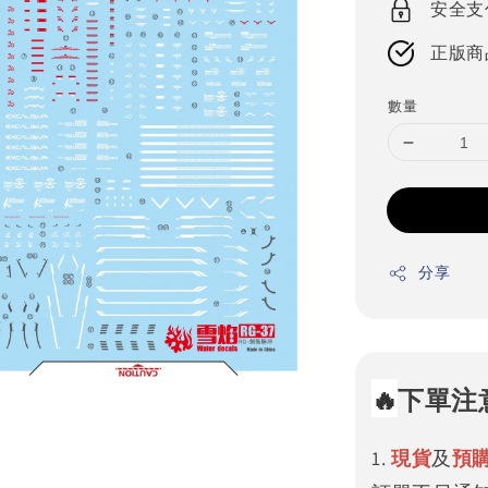
安全支
正版商
數量
分享
🔥
下單注
1.
現貨
及
預