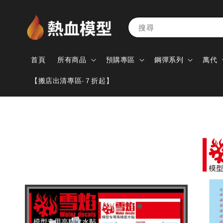
搜尋
首頁
所有商品
預購專區
鋼彈系列
萬代
【搬店出清專區-７折起】