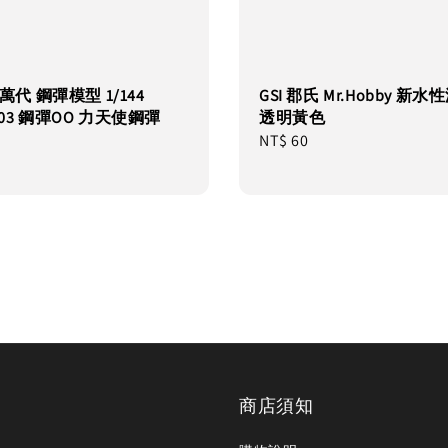
I 萬代 鋼彈模型 1/144
GSI 郡氏 Mr.Hobby 新水性
003 鋼彈OO 力天使鋼彈
透明黃色
Regular
NT$ 60
price
商店須知