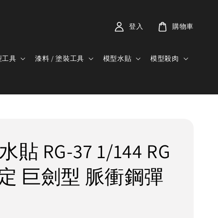
登入
購物車
型工具
漆料 / 塗裝工具
模型水貼
模型殺肉
貼 RG-37 1/144 RG
限定 巨劍型 脈衝鋼彈