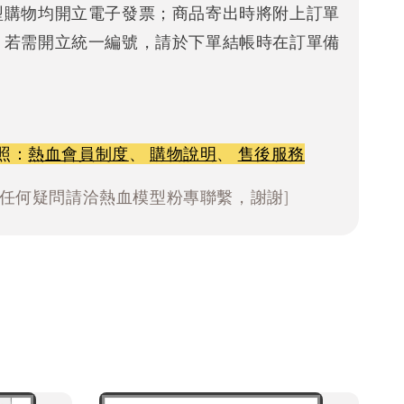
型購物均開立電子發票；商品寄出時將附上訂單
。若需開立統一編號，請於下單結帳時在訂單備
照：
熱血會員制度
、
購物說明
、
售後服務
有任何疑問請洽熱血模型粉專聯繫，謝謝]