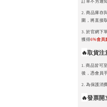
訂單不另通
2. 商品庫
圍，將直接
3. 於官網
獲得
6%
會員
🔥
取貨注
1. 商品皆
後，憑會員
2. 為保護
🔥
發票開