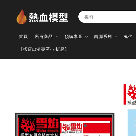
搜尋
首頁
所有商品
預購專區
鋼彈系列
萬代
【搬店出清專區-７折起】