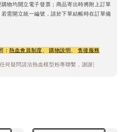
型購物均開立電子發票；商品寄出時將附上訂單
。若需開立統一編號，請於下單結帳時在訂單備
照：
熱血會員制度
、
購物說明
、
售後服務
有任何疑問請洽熱血模型粉專聯繫，謝謝]