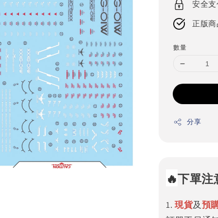
安全支
正版商
數量
分享
🔥
下單注
1.
現貨
及
預