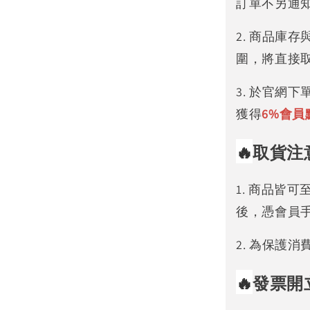
訂單不另通
2. 商品庫
圍，將直接
3. 於官網
獲得
6%
會員
🔥
取貨注
1. 商品皆
後，憑會員
2. 為保護
🔥
發票開