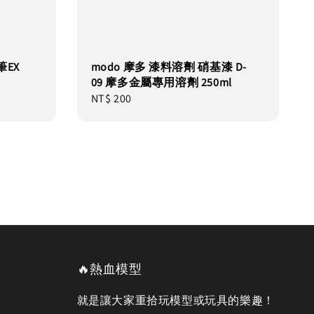
筆EX
modo 摩多 漆料溶劑 硝基漆 D-
09 摩多金屬專用溶劑 250ml
Regular
NT$ 200
price
🔥熱血模型
就是讓大家重拾玩模型或玩具的樂趣！