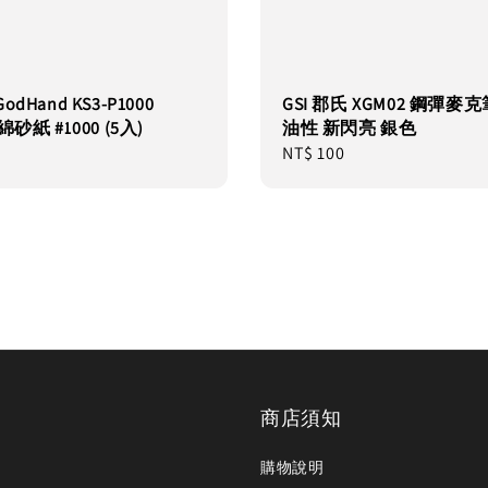
dHand KS3-P1000
GSI 郡氏 XGM02 鋼彈麥克
綿砂紙 #1000 (5入)
油性 新閃亮 銀色
Regular
NT$ 100
price
商店須知
購物說明