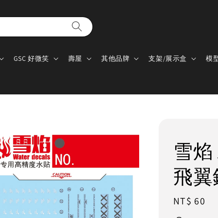
GSC 好微笑
壽屋
其他品牌
支架/展示盒
模
雪焰 水
飛翼
Regular
NT$ 60
price