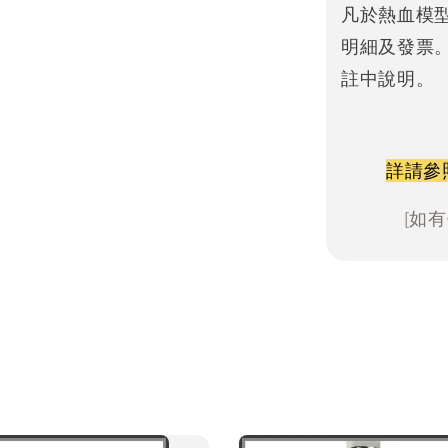
凡於熱血模
明細及發票
註中說明。
詳請參
[如