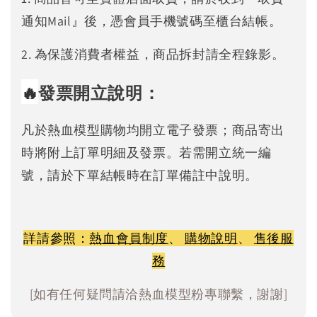
通知Mail』後，憑會員手機號碼至櫃台結帳。
2. 為保護消費者權益，商品拆封請全程錄影。
🔥
發票開立說明：
凡於熱血模型購物均開立電子發票；商品寄出
時將附上訂單明細及發票。若需開立統一編
號，請於下單結帳時在訂單備註中說明。
詳請參照：
熱血會員制度
、
購物說明
、
售後服
務
[如有任何疑問請洽熱血模型粉專聯繫，謝謝]