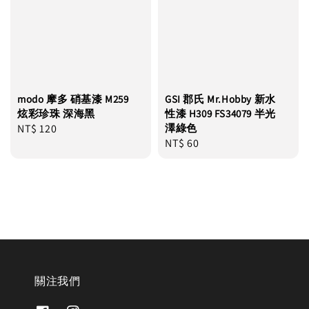
modo 摩多 硝基漆 M259
GSI 郡氏 Mr.Hobby 新水
炫彩珍珠 深海黑
性漆 H309 FS34079 半光
Regular
NT$ 120
澤綠色
Regular
NT$ 60
price
price
關注我們