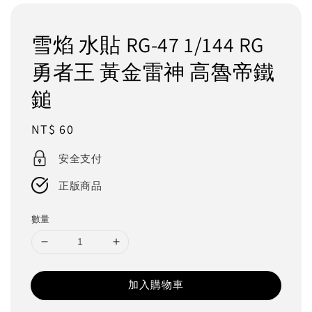
雪焰 水貼 RG-47 1/144 RG
勇者王 黃金雷神 高魯帝鐵
鎚
Regular
NT$ 60
price
安全支付
正版商品
數量
加入購物車