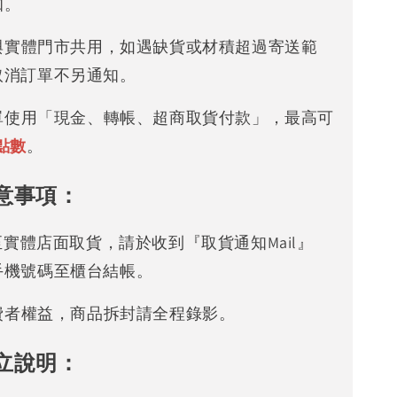
知。
存與實體門市共用，如遇缺貨或材積超過寄送範
取消訂單不另通知。
下單使用「現金、轉帳、超商取貨付款」，最高可
點數
。
意事項：
可至實體店面取貨，請於收到『取貨通知Mail』
手機號碼至櫃台結帳。
消費者權益，商品拆封請全程錄影。
立說明：