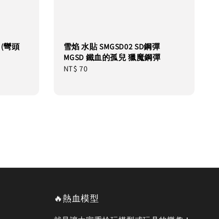
 (彎頭
雪焰 水貼 SMGSD02 SD鋼彈
MGSD 鐵血的孤兒 獵魔鋼彈
Regular
NT$ 70
price
🔥熱血模型