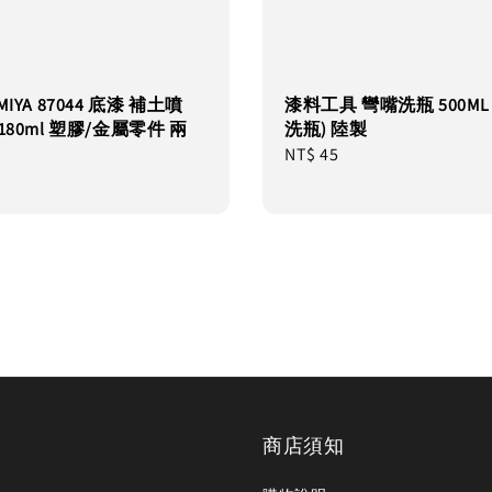
MIYA 87044 底漆 補土噴
漆料工具 彎嘴洗瓶 500ML
180ml 塑膠/金屬零件 兩
洗瓶) 陸製
Regular
NT$ 45
price
商店須知