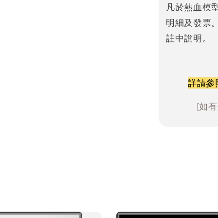
凡於熱血模
明細及發票
註中說明。
詳請參
[如