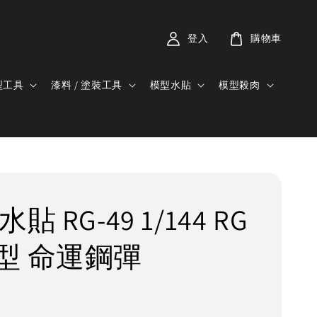
登入
購物車
型工具
漆料 / 塗裝工具
模型水貼
模型殺肉
貼 RG-49 1/144 RG
型 命運鋼彈