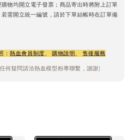
型購物均開立電子發票；商品寄出時將附上訂單
。若需開立統一編號，請於下單結帳時在訂單備
照：
熱血會員制度
、
購物說明
、
售後服務
有任何疑問請洽熱血模型粉專聯繫，謝謝]