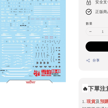
安全支
正版商
數量
分享
🔥
下單注
1.
現貨
及
預