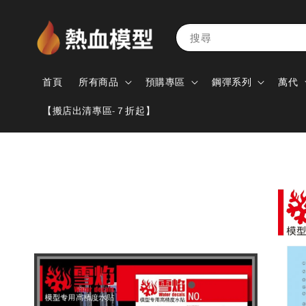
搜尋
首頁
所有商品
預購專區
鋼彈系列
萬代
【搬店出清專區-７折起】