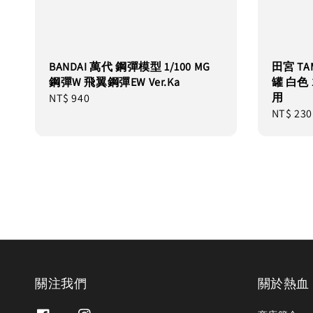
BANDAI 萬代 鋼彈模型 1/100 MG
田宮 TA
鋼彈W 飛翼鋼彈EW Ver.Ka
罐 白色 
用
Regular
NT$ 940
Regular
NT$ 230
price
price
關注我們
關於熱血