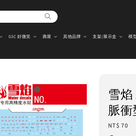
GSC 好微笑
壽屋
其他品牌
支架/展示盒
模
雪焰 水
脈衝
Regular
NT$ 70
price