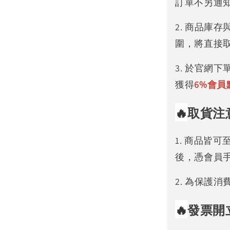
訂單不另通
2. 商品庫
圍，將直接
3. 於官網
獲得
6%
會員
🔥
取貨注
1. 商品皆
後，憑會員
2. 為保護
🔥
發票開