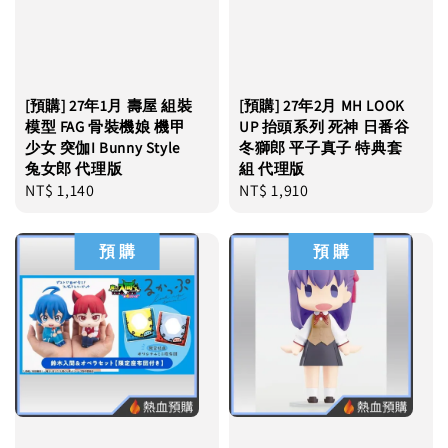
[預購] 27年1月 壽屋 組裝
[預購] 27年2月 MH LOOK
模型 FAG 骨裝機娘 機甲
UP 抬頭系列 死神 日番谷
少女 突伽I Bunny Style
冬獅郎 平子真子 特典套
兔女郎 代理版
組 代理版
Regular
NT$ 1,140
Regular
NT$ 1,910
price
price
預 購
預 購