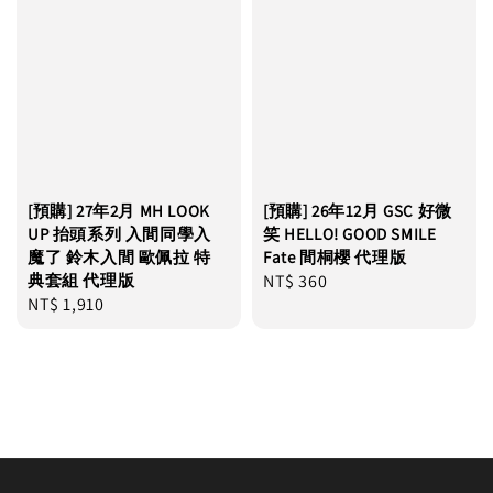
[預購] 27年2月 MH LOOK
[預購] 26年12月 GSC 好微
UP 抬頭系列 入間同學入
笑 HELLO! GOOD SMILE
魔了 鈴木入間 歐佩拉 特
Fate 間桐櫻 代理版
典套組 代理版
Regular
NT$ 360
Regular
NT$ 1,910
price
price