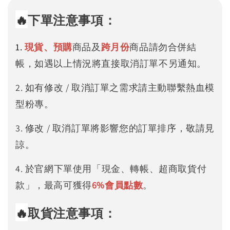
🔥
下單注意事項：
1.
現貨、預購
商品及
跨月份
商品請勿合併結
帳，如遇以上情況將直接取消訂單不另通知。
2. 如有修改 / 取消訂單之需求請主動聯繫熱血模
型粉專。
3. 修改 / 取消訂單將影響您的訂單排序，敬請見
諒。
4. 於官網下單使用「現金、轉帳、超商取貨付
款」，最高可獲得
6%
會員點數
。
🔥
取貨注意事項：