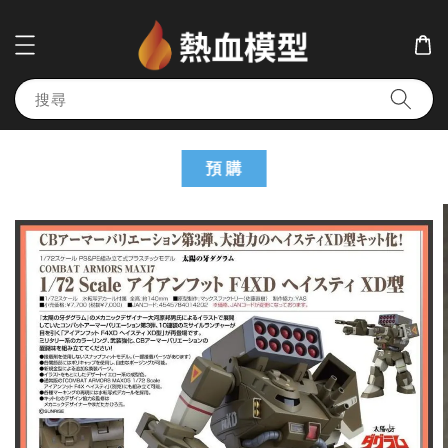
搜尋
預 購