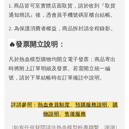
1. 商品皆可至實體店面取貨，請於收到『取貨
通知簡訊』後，憑會員手機號碼至櫃台結帳。
2. 為保護消費者權益，商品拆封請全程錄影。
🔥
發票開立說明：
凡於熱血模型購物均開立電子發票；商品寄出
時將附上訂單明細及發票。若需開立統一編
號，請於下單結帳時在訂單備註中說明。
詳請參照：
熱血會員制度
、
預購服務說明
、
購
物說明
、
售後服務
[如有任何疑問請洽熱血模型粉專聯繫，謝謝]