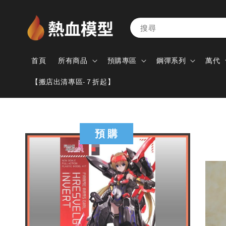
搜尋
首頁
所有商品
預購專區
鋼彈系列
萬代
【搬店出清專區-７折起】
預 購