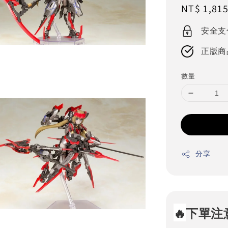
Regular
NT$ 1,81
price
安全支
正版商
數量
分享
🔥
下單注