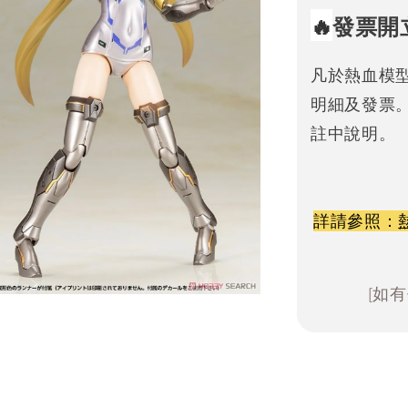
🔥
發票開
凡於熱血模
明細及發票
註中說明。
詳請參照：
[如