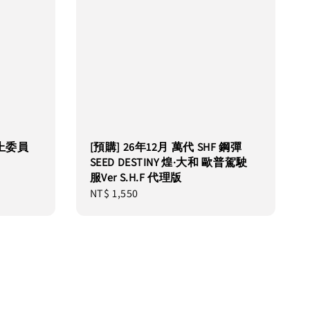
向上委員
[預購] 26年12月 萬代 SHF 鋼彈
SEED DESTINY 煌·大和 歐普駕駛
服Ver S.H.F 代理版
Regular
NT$ 1,550
price