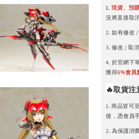
1.
現貨、預
況將直接取
2. 如有修
3. 修改 
4. 於官網
獲得
6%
會員
🔥
取貨注
1. 商品皆
後，憑會員
2. 為保護