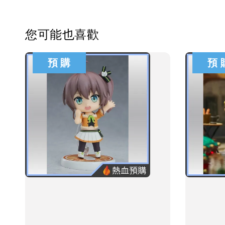
您可能也喜歡
預 購
預 