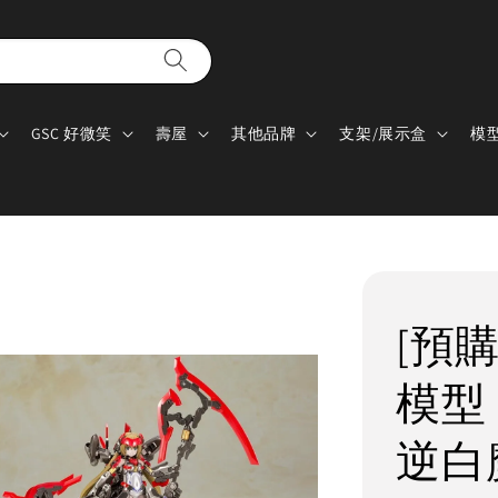
GSC 好微笑
壽屋
其他品牌
支架/展示盒
模
[預購
模型 
逆白