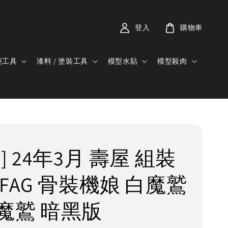
登入
購物車
型工具
漆料 / 塗裝工具
模型水貼
模型殺肉
] 24年3月 壽屋 組裝
FAG 骨裝機娘 白魔鷲
魔鷲 暗黑版