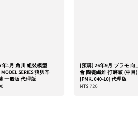
27年1月 角川 組裝模型
[預購] 26年9月 プラモ 
C MODEL SERIES 狼與辛
會 陶瓷纖維 打磨頭 (中目)
蘿 一般版 代理版
[PMKJ040-10] 代理版
90
Regular
NT$ 720
price