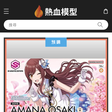
搜尋
預 購