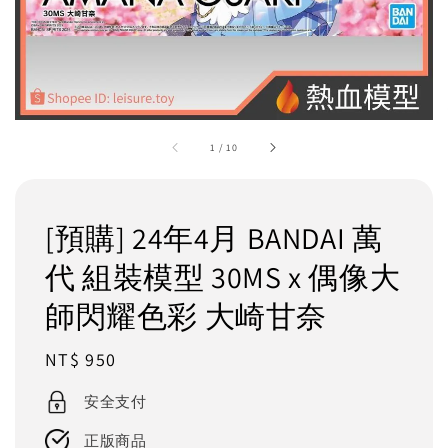
1
/
10
[預購] 24年4月 BANDAI 萬
代 組裝模型 30MS x 偶像大
師閃耀色彩 大崎甘奈
Regular
NT$ 950
price
安全支付
正版商品