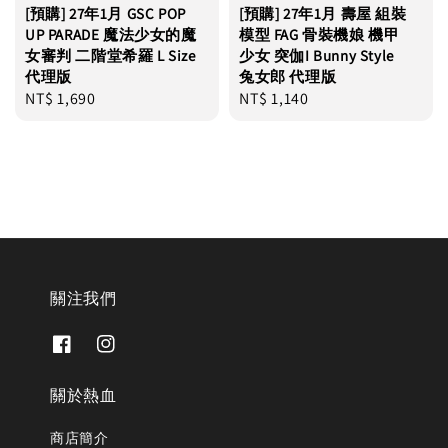
[預購] 27年1月 GSC POP
[預購] 27年1月 壽屋 組裝
UP PARADE 魔法少女的魔
模型 FAG 骨裝機娘 機甲
女審判 二階堂希羅 L Size
少女 突伽I Bunny Style
代理版
兔女郎 代理版
Regular
NT$ 1,690
Regular
NT$ 1,140
price
price
關注我們
關於熱血
商店簡介