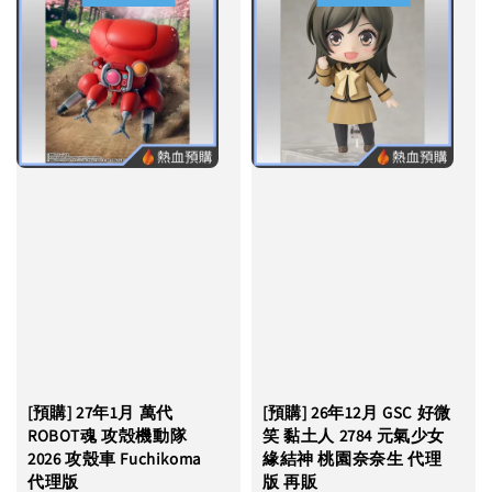
[預購] 27年1月 萬代
[預購] 26年12月 GSC 好微
ROBOT魂 攻殻機動隊
笑 黏土人 2784 元氣少女
2026 攻殼車 Fuchikoma
緣結神 桃園奈奈生 代理
代理版
版 再販