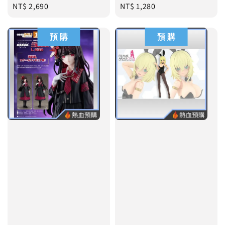
Regular
NT$ 2,690
Regular
NT$ 1,280
price
price
預 購
預 購