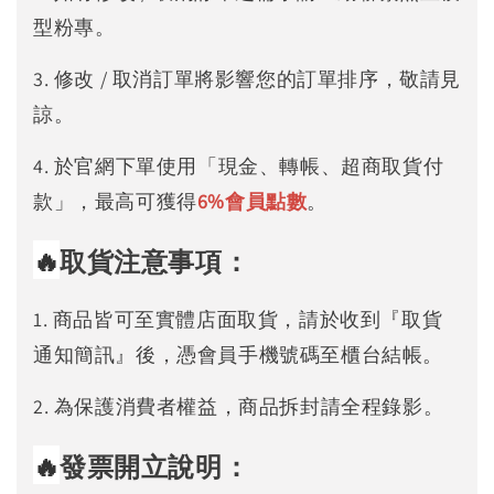
型粉專。
3. 修改 / 取消訂單將影響您的訂單排序，敬請見
諒。
4. 於官網下單使用「現金、轉帳、超商取貨付
款」，最高可獲得
6%
會員點數
。
🔥
取貨注意事項：
1. 商品皆可至實體店面取貨，請於收到『取貨
通知簡訊』後，憑會員手機號碼至櫃台結帳。
2. 為保護消費者權益，商品拆封請全程錄影。
🔥
發票開立說明：