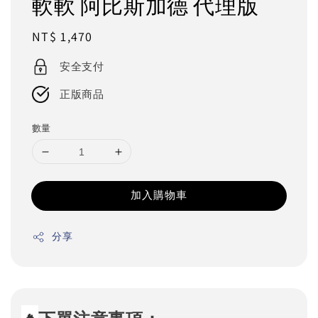
軟軟 阿比斯加德 代理版
Regular
NT$ 1,470
price
安全支付
正版商品
數量
加入購物車
分享