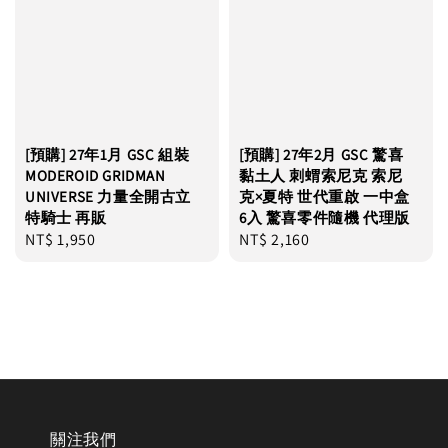
[預購] 27年1月 GSC 組裝
[預購] 27年2月 GSC 驚喜
MODEROID GRIDMAN
黏土人 刺蝟索尼克 索尼
UNIVERSE 力量全開古立
克×夏特 世代重啟 一中盒
特騎士 再販
6入 驚喜零件隨機 代理版
Regular
NT$ 1,950
Regular
NT$ 2,160
price
price
關注我們