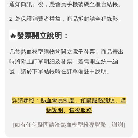
通知簡訊』後，憑會員手機號碼至櫃台結帳。
2. 為保護消費者權益，商品拆封請全程錄影。
🔥
發票開立說明：
凡於熱血模型購物均開立電子發票；商品寄出
時將附上訂單明細及發票。若需開立統一編
號，請於下單結帳時在訂單備註中說明。
詳請參照：
熱血會員制度
、
預購服務說明
、
購
物說明
、
售後服務
[如有任何疑問請洽熱血模型粉專聯繫，謝謝]