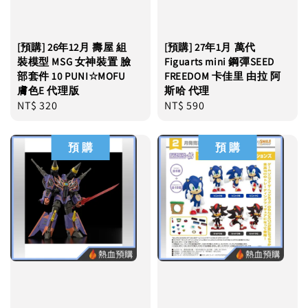
[預購] 26年12月 壽屋 組
[預購] 27年1月 萬代
裝模型 MSG 女神裝置 臉
Figuarts mini 鋼彈SEED
部套件 10 PUNI☆MOFU
FREEDOM 卡佳里 由拉 阿
膚色E 代理版
斯哈 代理
Regular
NT$ 320
Regular
NT$ 590
price
price
預 購
預 購