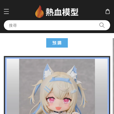
搜尋
預 購