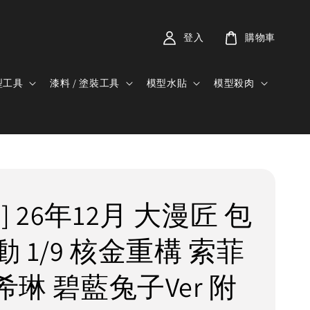
登入
購物車
型工具
漆料 / 塗裝工具
模型水貼
模型殺肉
] 26年12月 大漫匠 包
 1/9 核金重構 索菲
 希琳 碧藍兔子Ver 附