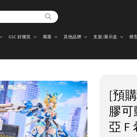
GSC 好微笑
壽屋
其他品牌
支架/展示盒
模
[預購
膠可動
亞 F