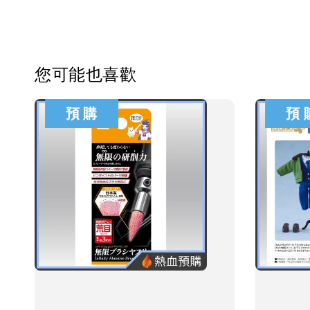
您可能也喜歡
預 購
預 