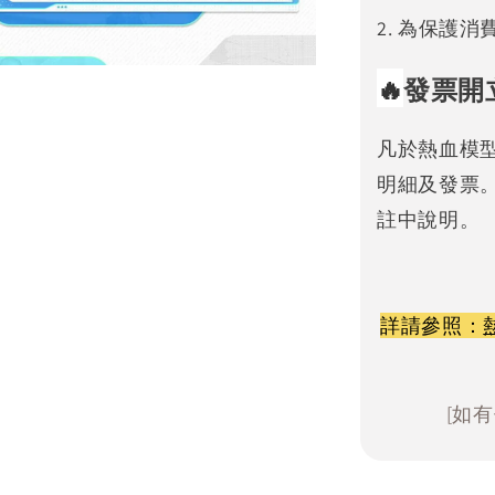
2. 為保護
🔥
發票開
凡於熱血模
明細及發票
註中說明。
詳請參照：
[如