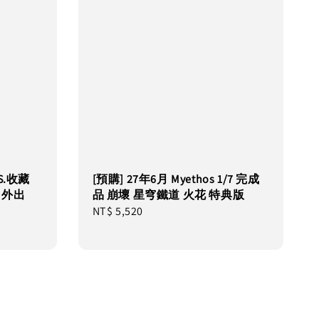
.S.收藏
[預購] 27年6月 Myethos 1/7 完成
le 外出
品 崩壞 星穹鐵道 火花 特典版
Regular
NT$ 5,520
price