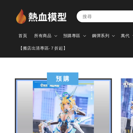
搜尋
首頁
所有商品
預購專區
鋼彈系列
萬代
【搬店出清專區-７折起】
預 購