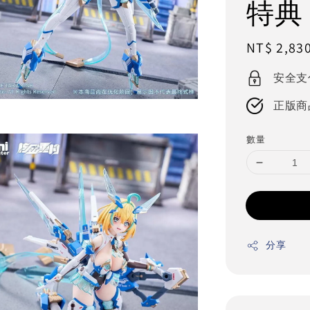
特典
Regular
NT$ 2,83
price
安全支
正版商
數量
分享