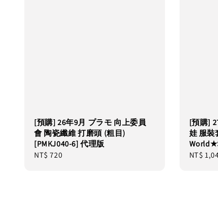
[預購] 26年9月 プラモ 向上委員
[預購] 
會 陶瓷纖維 打磨頭 (粗目)
娃 服裝
[PMKJ040-6] 代理版
World
Regular
NT$ 720
Regular
NT$ 1,0
price
price