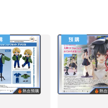
購
預 購