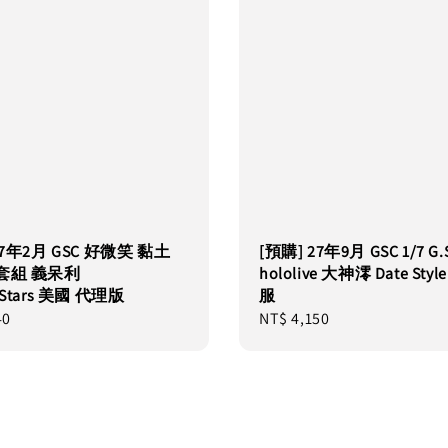
27年2月 GSC 好微笑 黏土
[預購] 27年9月 GSC 1/7 G
套組 義呆利
hololive 大神澪 Date Sty
★Stars 美國 代理版
服
40
Regular
NT$ 4,150
price