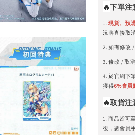
🔥
下單注
1.
現貨、預
況將直接取
2. 如有修
3. 修改 
4. 於官網
獲得
6%
會員
🔥
取貨注
1. 商品皆
後，憑會員