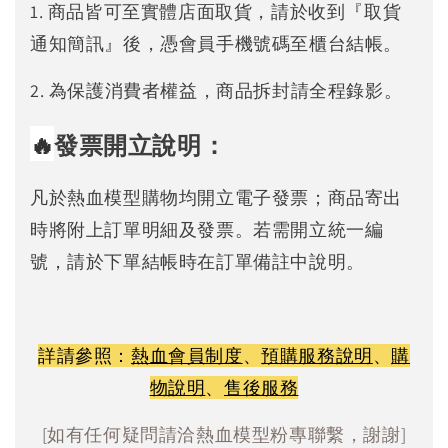
1. 商品皆可至實體店面取貨，請於收到『取貨
通知簡訊』後，憑會員手機號碼至櫃台結帳。
2. 為保護消費者權益，商品拆封請全程錄影。
🔥
發票開立說明：
凡於熱血模型購物均開立電子發票；商品寄出
時將附上訂單明細及發票。若需開立統一編
號，請於下單結帳時在訂單備註中說明。
詳請參照：
熱血會員制度
、
預購服務說明
、
購
物說明
、
售後服務
[如有任何疑問請洽熱血模型粉專聯繫，謝謝]