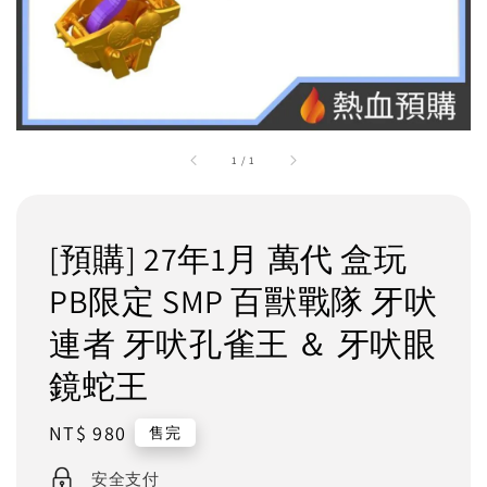
1
/
1
[預購] 27年1月 萬代 盒玩
PB限定 SMP 百獸戰隊 牙吠
連者 牙吠孔雀王 ＆ 牙吠眼
鏡蛇王
Regular
NT$ 980
售完
price
安全支付