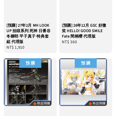
[預購] 27年2月 MH LOOK
[預購] 26年12月 GSC 好微
UP 抬頭系列 死神 日番谷
笑 HELLO! GOOD SMILE
冬獅郎 平子真子 特典套
Fate 間桐櫻 代理版
組 代理版
Regular
NT$ 360
Regular
NT$ 1,910
price
price
預 購
預 購