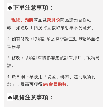
🔥
下單注意事項：
1.
現貨、預購
商品及
跨月份
商品請勿合併結
帳，如遇以上情況將直接取消訂單不另通知。
2. 如有修改 / 取消訂單之需求請主動聯繫熱血模
型粉專。
3. 修改 / 取消訂單將影響您的訂單排序，敬請見
諒。
4. 於官網下單使用「現金、轉帳、超商取貨付
款」，最高可獲得
6%
會員點數
。
🔥
取貨注意事項：