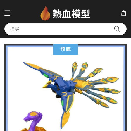
搜尋
預 購