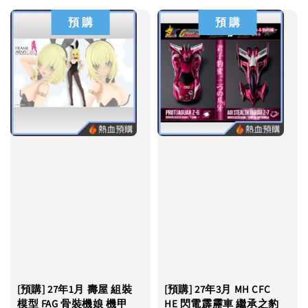
預 購
預 購
[預購] 27年1月 壽屋 組裝
[預購] 27年3月 MH CFC
模型 FAG 骨裝機娘 機甲
HE 閃電霹靂車 繼承之豹