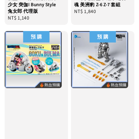
少女 突伽I Bunny Style
魂 美洲豹 Z-6 Z-7 套組
兔女郎 代理版
Regular
NT$ 1,840
Regular
NT$ 1,140
price
price
預 購
預 購