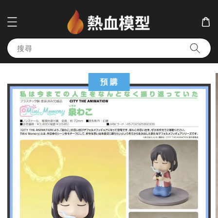
搜尋
預 購