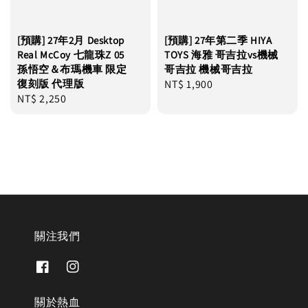
[預購] 27年2月 Desktop
[預購] 27年第二季 HIYA
Real McCoy 七龍珠Z 05
TOYS 海雅 哥吉拉vs機械
孫悟空＆布瑪機車 限定
哥吉拉 機械哥吉拉
復刻版 代理版
Regular
NT$ 1,900
Regular
NT$ 2,250
price
price
關注我們
關於熱血