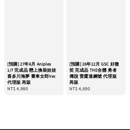
[預購] 27年6月 Aniplex
[預購] 26年12月 GSC 好微
1/7 完成品 戀上換裝娃娃
笑 完成品 THE合體 勇者
喜多川海夢 賽車女郎Ver.
傳說 雷霆達鋼號 代理版
代理版 再販
再販
Regular
NT$ 4,980
Regular
NT$ 4,690
price
price