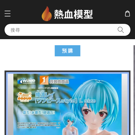
搜尋
預 購