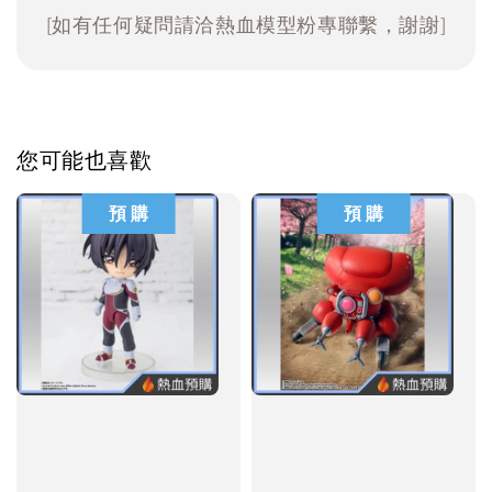
[如有任何疑問請洽熱血模型粉專聯繫，謝謝]
您可能也喜歡
預 購
預 購