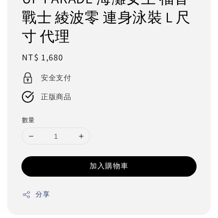
戰士 綾波零 連身泳裝 L 尺
寸 代理
Regular
NT$ 1,680
price
安全支付
正版商品
數量
加入購物車
分享