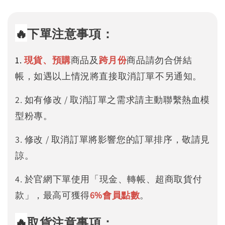
🔥
下單注意事項：
1.
現貨、預購
商品及
跨月份
商品請勿合併結
帳，如遇以上情況將直接取消訂單不另通知。
2. 如有修改 / 取消訂單之需求請主動聯繫熱血模
型粉專。
3. 修改 / 取消訂單將影響您的訂單排序，敬請見
諒。
4. 於官網下單使用「現金、轉帳、超商取貨付
款」，最高可獲得
6%
會員點數
。
🔥
取貨注意事項：