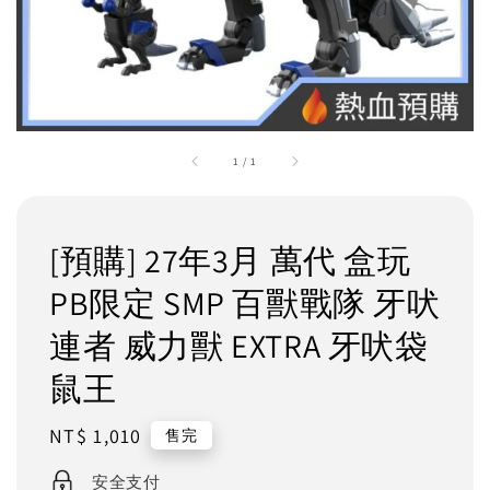
1
/
1
[預購] 27年3月 萬代 盒玩
PB限定 SMP 百獸戰隊 牙吠
連者 威力獸 EXTRA 牙吠袋
鼠王
Regular
NT$ 1,010
售完
price
安全支付