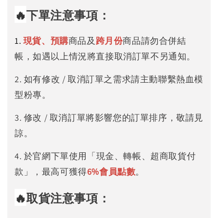
🔥
下單注意事項：
1.
現貨、預購
商品及
跨月份
商品請勿合併結
帳，如遇以上情況將直接取消訂單不另通知。
2. 如有修改 / 取消訂單之需求請主動聯繫熱血模
型粉專。
3. 修改 / 取消訂單將影響您的訂單排序，敬請見
諒。
4. 於官網下單使用「現金、轉帳、超商取貨付
款」，最高可獲得
6%
會員點數
。
🔥
取貨注意事項：