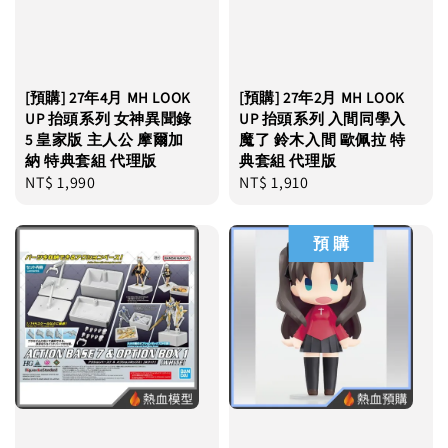
[預購] 27年4月 MH LOOK
[預購] 27年2月 MH LOOK
UP 抬頭系列 女神異聞錄
UP 抬頭系列 入間同學入
5 皇家版 主人公 摩爾加
魔了 鈴木入間 歐佩拉 特
納 特典套組 代理版
典套組 代理版
Regular
NT$ 1,990
Regular
NT$ 1,910
price
price
預 購