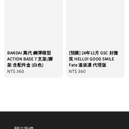
BANDAI 萬代 鋼彈模型
[預購] 26年12月 GSC 好微
ACTION BASE 7 支架/腳
笑 HELLO! GOOD SMILE
架 含配件盒 (白色)
Fate 遠坂凛 代理版
Regular
NT$ 360
Regular
NT$ 360
price
price
關注我們