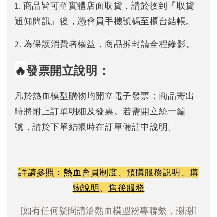
1. 商品皆可至實體店面取貨，請於收到『取貨
通知簡訊』後，憑會員手機號碼至櫃台結帳。
2. 為保護消費者權益，商品拆封請全程錄影。
🔥
發票開立說明：
凡於熱血模型購物均開立電子發票；商品寄出
時將附上訂單明細及發票。若需開立統一編
號，請於下單結帳時在訂單備註中說明。
詳請參照：
熱血會員制度
、
預購服務說明
、
購
物說明
、
售後服務
[如有任何疑問請洽熱血模型粉專聯繫，謝謝]