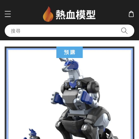
搜尋
預 購