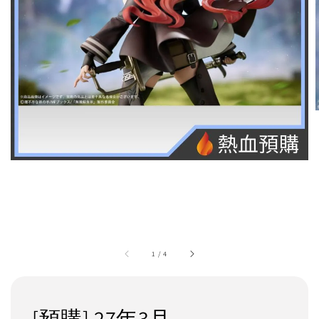
1
/
4
[預購] 27年3月