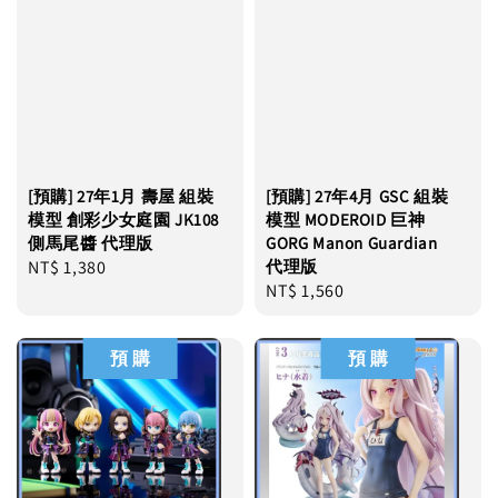
[預購] 27年1月 壽屋 組裝
[預購] 27年4月 GSC 組裝
模型 創彩少女庭園 JK108
模型 MODEROID 巨神
側馬尾醬 代理版
GORG Manon Guardian
Regular
NT$ 1,380
代理版
Regular
NT$ 1,560
price
price
預 購
預 購