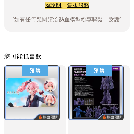
物說明
、
售後服務
[如有任何疑問請洽熱血模型粉專聯繫，謝謝]
您可能也喜歡
預 購
預 購