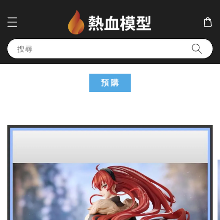
搜尋
預 購