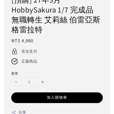
HobbySakura 1/7 完成品
無職轉生 艾莉絲 伯雷亞斯
格雷拉特
Regular
NT$ 4,980
price
安全支付
正版商品
數量
加入購物車
分享